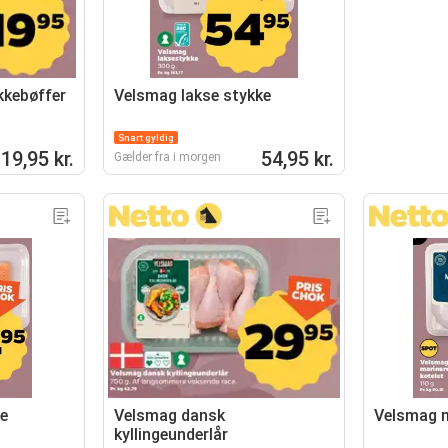
kkebøffer
Velsmag lakse stykke
Snart gyldig
19,95 kr.
54,95 kr.
Gælder fra i morgen
e
Velsmag dansk
Velsmag m
kyllingeunderlår