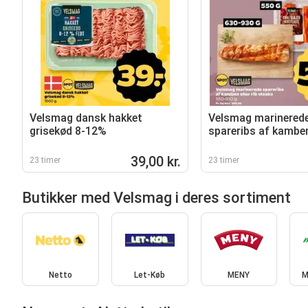
Velsmag dansk hakket
Velsmag marinered
grisekød 8-12%
spareribs af kamben 
steaks
39,00 kr.
23 timer
23 timer
Butikker med Velsmag i deres sortiment
Netto
Let-Køb
MENY
M