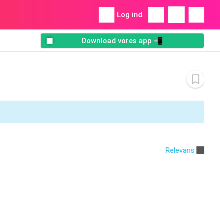
Log ind
Download vores app 📲
Relevans