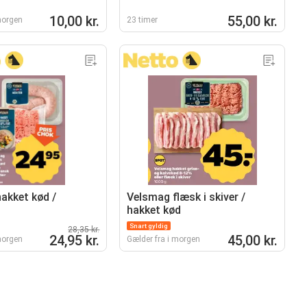
10,00 kr.
55,00 kr.
morgen
23 timer
akket kød /
Velsmag flæsk i skiver /
hakket kød
Snart gyldig
28,35 kr.
24,95 kr.
45,00 kr.
morgen
Gælder fra i morgen