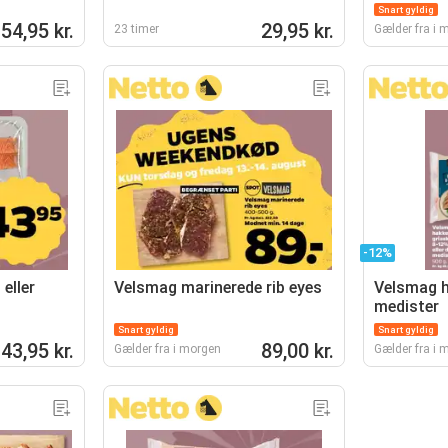
Snart gyldig
54,95 kr.
29,95 kr.
23 timer
Gælder fra i 
-12%
eller
Velsmag marinerede rib eyes
Velsmag h
medister
Snart gyldig
Snart gyldig
43,95 kr.
89,00 kr.
Gælder fra i morgen
Gælder fra i 