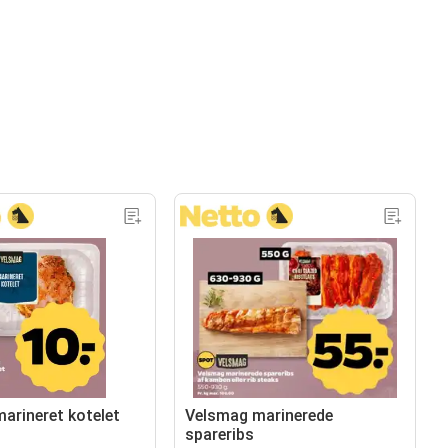
arineret kotelet
Velsmag marinerede
spareribs