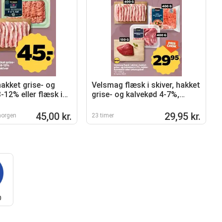
akket grise- og
Velsmag flæsk i skiver, hakket
-12% eller flæsk i
grise- og kalvekød 4-7%,
nakkekoteletter eller
tykstegsbøf
45,00 kr.
29,95 kr.
morgen
23 timer
0