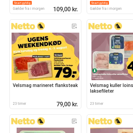
Snart gyldig
Snart gyldig
109,00 kr.
Gælder fra i morgen
Gælder fra i morgen
Velsmag marineret flanksteak
Velsmag kuller loins 
laksefileter
79,00 kr.
23 timer
23 timer