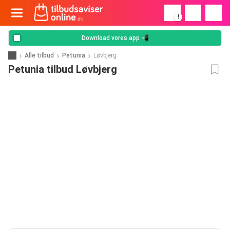
!
Download vores app 📲
Alle tilbud
Petunia
Løvbjerg
Petunia tilbud Løvbjerg