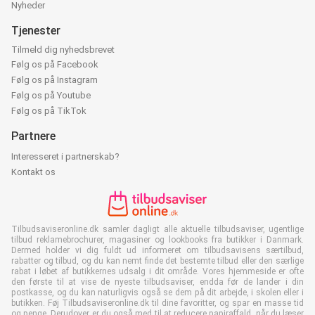
Nyheder
Tjenester
Tilmeld dig nyhedsbrevet
Følg os på Facebook
Følg os på Instagram
Følg os på Youtube
Følg os på TikTok
Partnere
Interesseret i partnerskab?
Kontakt os
Tilbudsaviseronline.dk samler dagligt alle aktuelle tilbudsaviser, ugentlige
tilbud reklamebrochurer, magasiner og lookbooks fra butikker i Danmark.
Dermed holder vi dig fuldt ud informeret om tilbudsavisens særtilbud,
rabatter og tilbud, og du kan nemt finde det bestemte tilbud eller den særlige
rabat i løbet af butikkernes udsalg i dit område. Vores hjemmeside er ofte
den første til at vise de nyeste tilbudsaviser, endda før de lander i din
postkasse, og du kan naturligvis også se dem på dit arbejde, i skolen eller i
butikken. Føj Tilbudsaviseronline.dk til dine favoritter, og spar en masse tid
og penge. Derudover er du også med til at reducere papiraffald, når du læser