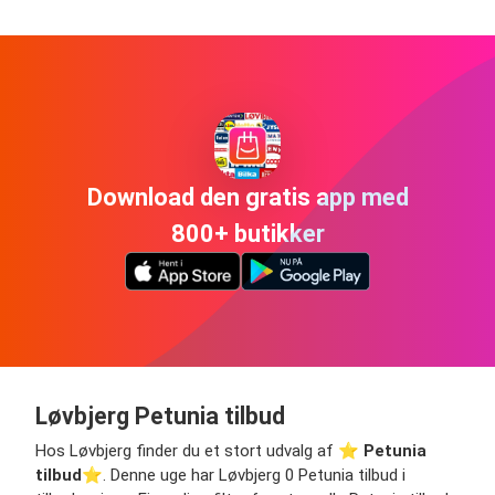
Download den gratis app med
800+ butikker
Løvbjerg Petunia tilbud
Hos Løvbjerg finder du et stort udvalg af ⭐️
Petunia
tilbud
⭐️. Denne uge har Løvbjerg 0 Petunia tilbud i