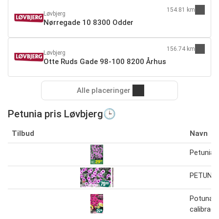
154.81 km
Løvbjerg
Nørregade 10 8300 Odder
156.74 km
Løvbjerg
Otte Ruds Gade 98-100 8200 Århus
Alle placeringer
Petunia pris Løvbjerg🕒
Tilbud
Navn
Petunia 
PETUNIA
Potuna el
calibrac