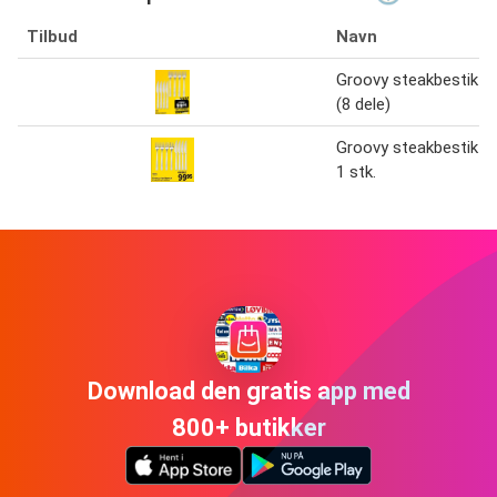
Tilbud
Navn
Groovy steakbestik
(8 dele)
Groovy steakbestik
1 stk.
Download den gratis app med
800+ butikker