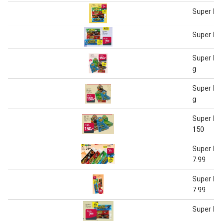
Super Fly
Super Fly
Super Fly
g
Super Fly
g
Super Fl
150
Super Fl
7.99
Super Fl
7.99
Super Fly