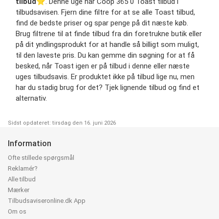
tilbud
⭐️. Denne uge har Coop 365 0 Toast tilbud i
tilbudsavisen. Fjern dine filtre for at se alle Toast tilbud,
find de bedste priser og spar penge på dit næste køb.
Brug filtrene til at finde tilbud fra din foretrukne butik eller
på dit yndlingsprodukt for at handle så billigt som muligt,
til den laveste pris. Du kan gemme din søgning for at få
besked, når Toast igen er på tilbud i denne eller næste
uges tilbudsavis. Er produktet ikke på tilbud lige nu, men
har du stadig brug for det? Tjek lignende tilbud og find et
alternativ.
Sidst opdateret: tirsdag den 16. juni 2026
Information
Ofte stillede spørgsmål
Reklamér?
Alle tilbud
Mærker
Tilbudsaviseronline.dk App
Om os