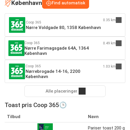
København
Find automatisk
0.35 km
Coop 365
Nørre Voldgade 80, 1358 København
Coop 365
0.49 km
Nørre Farimagsgade 64A, 1364
København
Coop 365
1.03 km
Nørrebrogade 14-16, 2200
København
Alle placeringer
Toast pris Coop 365🕒
Tilbud
Navn
Pariser toast 200 g