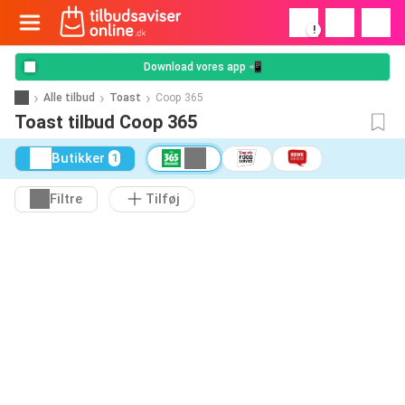
!
Download vores app 📲
Alle tilbud
Toast
Coop 365
Toast tilbud Coop 365
Butikker
1
Filtre
Tilføj