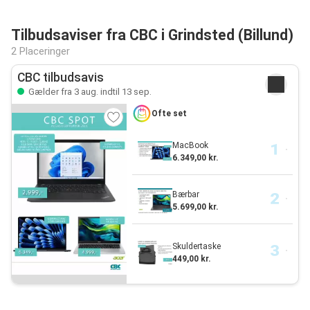
Tilbudsaviser fra CBC i Grindsted (Billund)
2 Placeringer
CBC tilbudsavis
Gælder fra 3 aug. indtil 13 sep.
Ofte set
MacBook
6.349,00 kr.
Bærbar
5.699,00 kr.
Skuldertaske
449,00 kr.