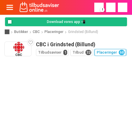
!
Download vores app 📲
Butikker
CBC
Placeringer
Grindsted (Billund)
CBC i Grindsted (Billund)
Tilbudsaviser
1
Tilbud
32
Placeringer
68