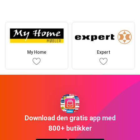
My Home
Expert
Download den gratis app med
800+ butikker