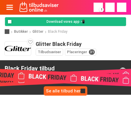
!
Download vores app 📲
Butikker
Glitter
Black Friday
Glitter Black Friday
Tilbudsaviser
Placeringer
31
Black Friday tilbud
from Glitter
Se alle tilbud her