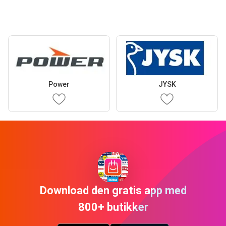
Power
JYSK
Download den gratis app med
800+ butikker