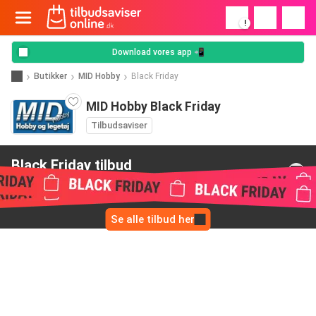
!
Download vores app 📲
Butikker
MID Hobby
Black Friday
MID Hobby Black Friday
Tilbudsaviser
Black Friday tilbud
from MID Hobby
Se alle tilbud her