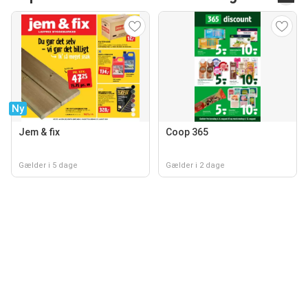
Ny
Jem & fix
Coop 365
Gælder i 5 dage
Gælder i 2 dage