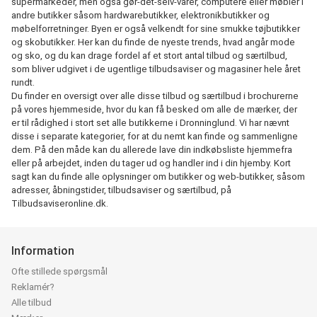
supermarkeder, men også gør-det-selv-varer, computere eller møbler i
andre butikker såsom hardwarebutikker, elektronikbutikker og
møbelforretninger. Byen er også velkendt for sine smukke tøjbutikker
og skobutikker. Her kan du finde de nyeste trends, hvad angår mode
og sko, og du kan drage fordel af et stort antal tilbud og særtilbud,
som bliver udgivet i de ugentlige tilbudsaviser og magasiner hele året
rundt.
Du finder en oversigt over alle disse tilbud og særtilbud i brochurerne
på vores hjemmeside, hvor du kan få besked om alle de mærker, der
er til rådighed i stort set alle butikkerne i Dronninglund. Vi har nævnt
disse i separate kategorier, for at du nemt kan finde og sammenligne
dem. På den måde kan du allerede lave din indkøbsliste hjemmefra
eller på arbejdet, inden du tager ud og handler ind i din hjemby. Kort
sagt kan du finde alle oplysninger om butikker og web-butikker, såsom
adresser, åbningstider, tilbudsaviser og særtilbud, på
Tilbudsaviseronline.dk.
Information
Ofte stillede spørgsmål
Reklamér?
Alle tilbud