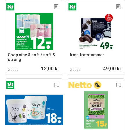
Coop nice & soft / soft &
Irma træstammer
strong
12,00 kr.
49,00 kr.
2 dage
2 dage