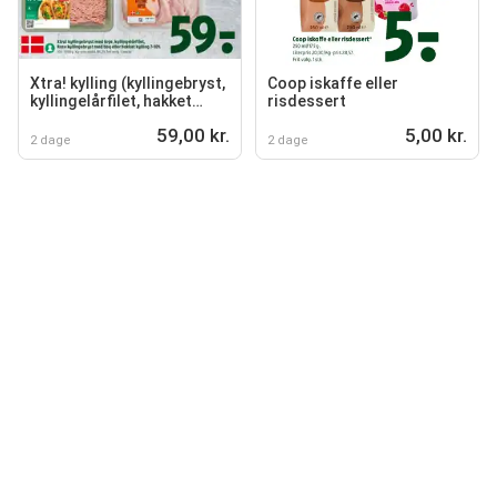
Xtra! kylling (kyllingebryst,
Coop iskaffe eller
kyllingelårfilet, hakket
risdessert
kylling)
59,00 kr.
5,00 kr.
2 dage
2 dage