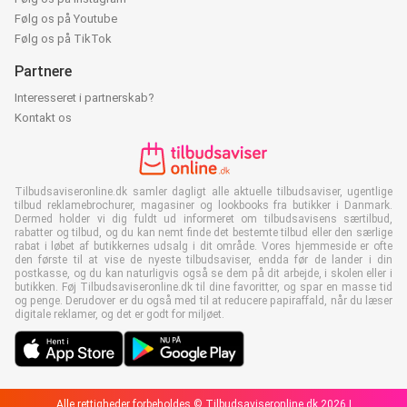
Følg os på Youtube
Følg os på TikTok
Partnere
Interesseret i partnerskab?
Kontakt os
Tilbudsaviseronline.dk samler dagligt alle aktuelle tilbudsaviser, ugentlige
tilbud reklamebrochurer, magasiner og lookbooks fra butikker i Danmark.
Dermed holder vi dig fuldt ud informeret om tilbudsavisens særtilbud,
rabatter og tilbud, og du kan nemt finde det bestemte tilbud eller den særlige
rabat i løbet af butikkernes udsalg i dit område. Vores hjemmeside er ofte
den første til at vise de nyeste tilbudsaviser, endda før de lander i din
postkasse, og du kan naturligvis også se dem på dit arbejde, i skolen eller i
butikken. Føj Tilbudsaviseronline.dk til dine favoritter, og spar en masse tid
og penge. Derudover er du også med til at reducere papiraffald, når du læser
digitale reklamer, og det er godt for miljøet.
Alle rettigheder forbeholdes © Tilbudsaviseronline.dk 2026 |