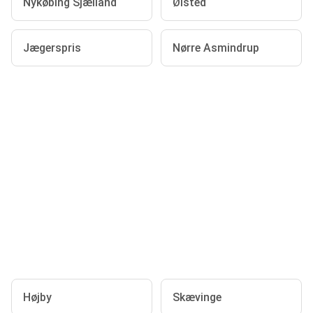
Nykøbing Sjælland
Ølsted
Jægerspris
Nørre Asmindrup
Højby
Skævinge