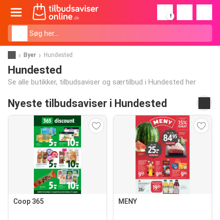
!
Byer
Hundested
Hundested
Se alle butikker, tilbudsaviser og særtilbud i Hundested her
Nyeste tilbudsaviser i Hundested
Coop 365
MENY