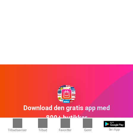
Download den gratis app med
800+ butikker
Se i App
Tilbudsaviser
Tilbud
Favoritter
Gemt