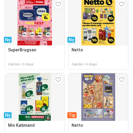
Ny
Ny
SuperBrugsen
Netto
Gælder i 5 dage
Gælder i 6 dage
Ny
Tip
Min Købmand
Netto