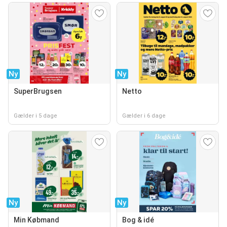
Ny
Ny
SuperBrugsen
Netto
Gælder i 5 dage
Gælder i 6 dage
Ny
Ny
Min Købmand
Bog & idé