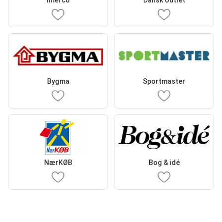
Imerco
Dansk Outlet
Bygma
Sportmaster
NærKØB
Bog & idé