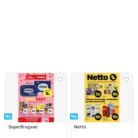
Ny
Ny
SuperBrugsen
Netto