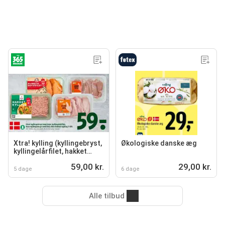
Xtra! kylling (kyllingebryst,
Økologiske danske æg
kyllingelårfilet, hakket
kylling)
59,00 kr.
29,00 kr.
5 dage
6 dage
Alle tilbud