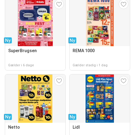
Ny
Ny
SuperBrugsen
REMA 1000
Gælder i 6 dage
Gælder stadig i 1 dag
Ny
Ny
Netto
Lidl