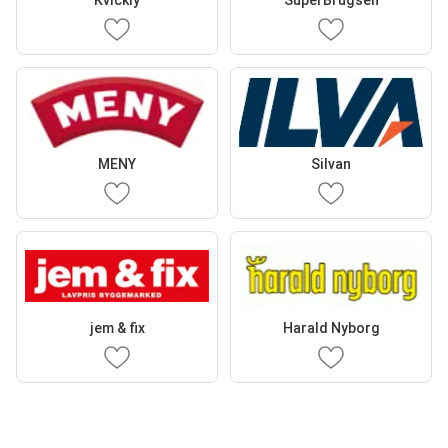
Kvickly
SuperBrugsen
MENY
Silvan
jem & fix
Harald Nyborg