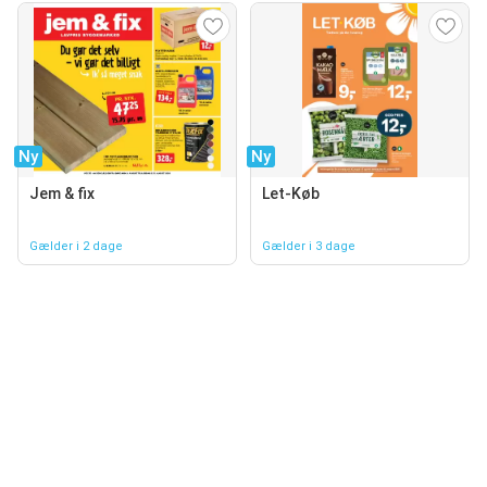
Ny
Ny
Jem & fix
Let-Køb
Gælder i 2 dage
Gælder i 3 dage