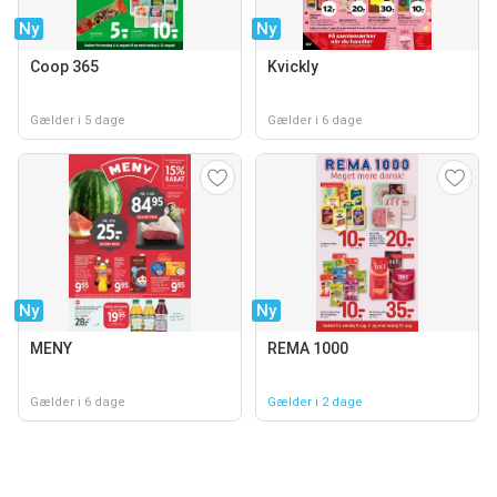
Ny
Ny
Coop 365
Kvickly
Gælder i 5 dage
Gælder i 6 dage
Ny
Ny
MENY
REMA 1000
Gælder i 6 dage
Gælder i 2 dage