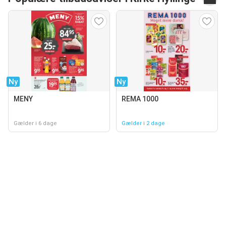
Ny
Ny
MENY
REMA 1000
Gælder i 6 dage
Gælder i 2 dage