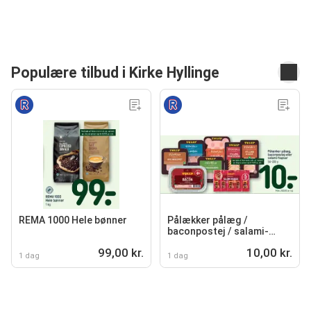
Populære tilbud i Kirke Hyllinge
REMA 1000 Hele bønner
Pålækker pålæg /
baconpostej / salami-
hapser
99,00 kr.
10,00 kr.
1 dag
1 dag