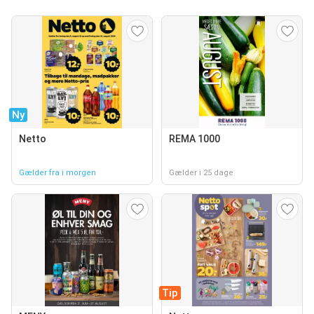
Ny
Netto
REMA 1000
Gælder fra i morgen
Gælder i 25 dage
Tip