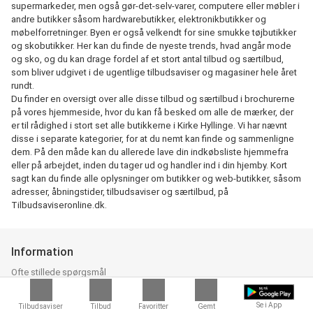
supermarkeder, men også gør-det-selv-varer, computere eller møbler i
andre butikker såsom hardwarebutikker, elektronikbutikker og
møbelforretninger. Byen er også velkendt for sine smukke tøjbutikker
og skobutikker. Her kan du finde de nyeste trends, hvad angår mode
og sko, og du kan drage fordel af et stort antal tilbud og særtilbud,
som bliver udgivet i de ugentlige tilbudsaviser og magasiner hele året
rundt.
Du finder en oversigt over alle disse tilbud og særtilbud i brochurerne
på vores hjemmeside, hvor du kan få besked om alle de mærker, der
er til rådighed i stort set alle butikkerne i Kirke Hyllinge. Vi har nævnt
disse i separate kategorier, for at du nemt kan finde og sammenligne
dem. På den måde kan du allerede lave din indkøbsliste hjemmefra
eller på arbejdet, inden du tager ud og handler ind i din hjemby. Kort
sagt kan du finde alle oplysninger om butikker og web-butikker, såsom
adresser, åbningstider, tilbudsaviser og særtilbud, på
Tilbudsaviseronline.dk.
Information
Ofte stillede spørgsmål
Reklamér?
Alle tilbud
Se i App
Tilbudsaviser
Tilbud
Favoritter
Gemt