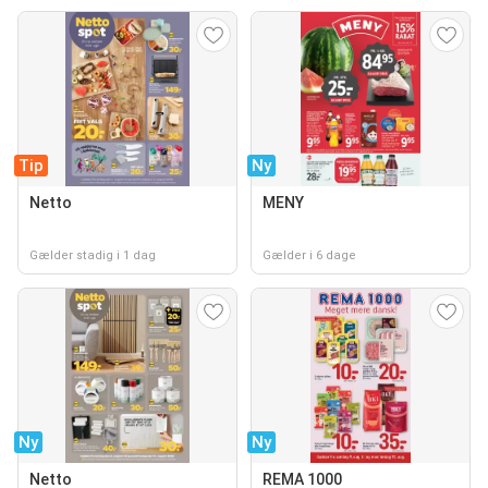
Tip
Ny
Netto
MENY
Gælder stadig i 1 dag
Gælder i 6 dage
Ny
Ny
Netto
REMA 1000