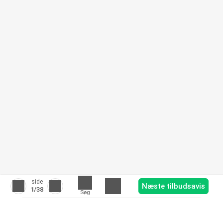
side
Næste tilbudsavis
1
/38
Søg