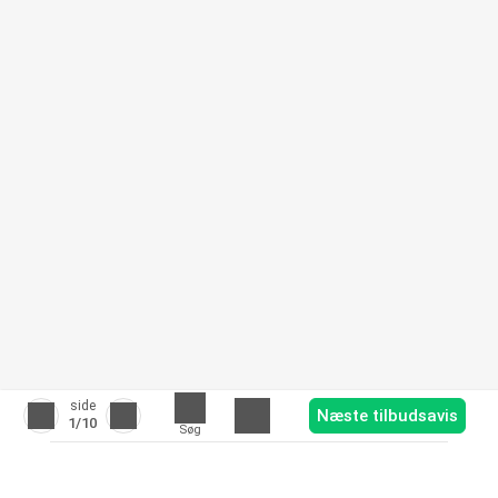
side
Næste tilbudsavis
1
/10
Søg