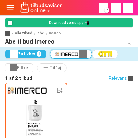
!
Download vores app 📲
Alle tilbud
Abc
Imerco
Abc tilbud Imerco
Butikker
1
Filtre
Tilføj
1 af
2 tilbud
Relevans