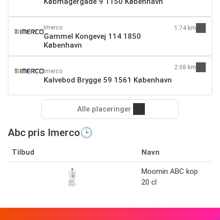
Købmagergade 9 1150 København
Imerco
1.74 km
Gammel Kongevej 114 1850
København
2.08 km
Imerco
Kalvebod Brygge 59 1561 København
Alle placeringer
Abc pris Imerco🕒
Tilbud
Navn
B
Moomin ABC kop
I
20 cl