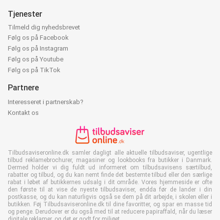
Tjenester
Tilmeld dig nyhedsbrevet
Følg os på Facebook
Følg os på Instagram
Følg os på Youtube
Følg os på TikTok
Partnere
Interesseret i partnerskab?
Kontakt os
Tilbudsaviseronline.dk samler dagligt alle aktuelle tilbudsaviser, ugentlige
tilbud reklamebrochurer, magasiner og lookbooks fra butikker i Danmark.
Dermed holder vi dig fuldt ud informeret om tilbudsavisens særtilbud,
rabatter og tilbud, og du kan nemt finde det bestemte tilbud eller den særlige
rabat i løbet af butikkernes udsalg i dit område. Vores hjemmeside er ofte
den første til at vise de nyeste tilbudsaviser, endda før de lander i din
postkasse, og du kan naturligvis også se dem på dit arbejde, i skolen eller i
butikken. Føj Tilbudsaviseronline.dk til dine favoritter, og spar en masse tid
og penge. Derudover er du også med til at reducere papiraffald, når du læser
digitale reklamer, og det er godt for miljøet.