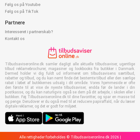
Følg os på Youtube
Følg os på TikTok
Partnere
Interesseret i partnerskab?
Kontakt os
Tilbudsaviseronline.dk samler dagligt alle aktuelle tilbudsaviser, ugentlige
tilbud reklamebrochurer, magasiner og lookbooks fra butikker i Danmark.
Dermed holder vi dig fuldt ud informeret om tilbudsavisens særtilbud,
rabatter og tilbud, og du kan nemt finde det bestemte tilbud eller den særlige
rabat i løbet af butikkernes udsalg i dit område. Vores hjemmeside er ofte
den første til at vise de nyeste tilbudsaviser, endda før de lander i din
postkasse, og du kan naturligvis også se dem på dit arbejde, i skolen eller i
butikken. Føj Tilbudsaviseronline.dk til dine favoritter, og spar en masse tid
og penge. Derudover er du også med til at reducere papiraffald, når du læser
digitale reklamer, og det er godt for miljøet.
Alle rettigheder forbeholdes © Tilbudsaviseronline.dk 2026 |