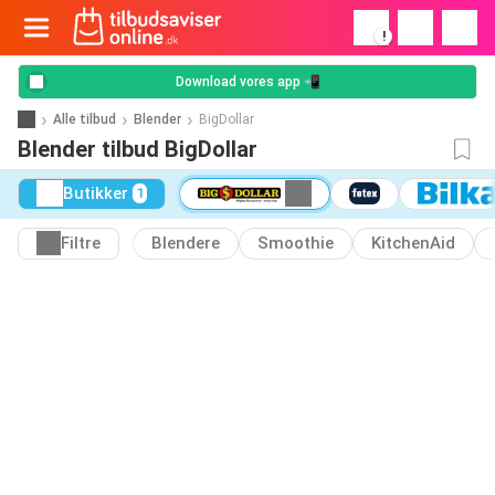
!
Download vores app 📲
Alle tilbud
Blender
BigDollar
Blender tilbud BigDollar
Butikker
1
Filtre
Blendere
Smoothie
KitchenAid