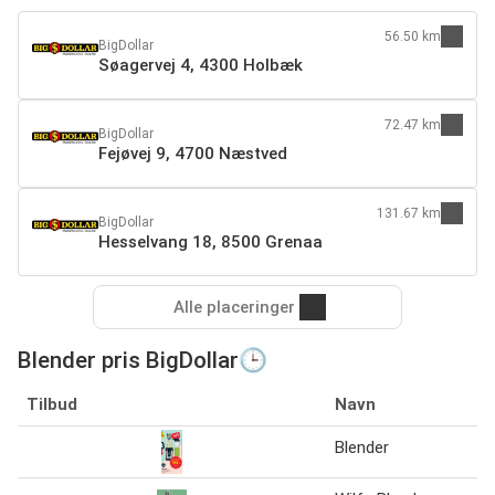
56.50 km
BigDollar
Søagervej 4, 4300 Holbæk
72.47 km
BigDollar
Fejøvej 9, 4700 Næstved
131.67 km
BigDollar
Hesselvang 18, 8500 Grenaa
Alle placeringer
Blender pris BigDollar🕒
Tilbud
Navn
Blender