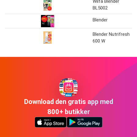
Wilfa Blender
BL5002
Blender
Blender Nutrifresh
600 W
Download den gratis app med
800+ butikker