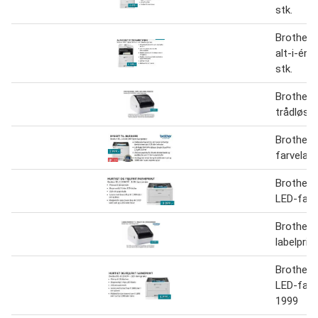
stk.
Brother
alt-i-én 
stk.
Brother
trådløs l
Brother
farvelase
Brother
LED-farve
Brother 
labelprint
Brother
LED-farv
1999