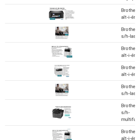
Brother
alt-i-én 
Brother
s/h-laser
Brother
alt-i-én 
Brother
alt-i-én 
Brother
s/h-laser
Brother
s/h-
multifunk
Brother
alt-i-én 