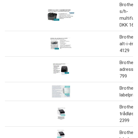
Brother
s/h-
multifunk
DKK 162
Brother
alt-i-én 
4129
Brother 
adressela
799
Brother 
labelprin
Brother
trådløs l
2399
Brother 