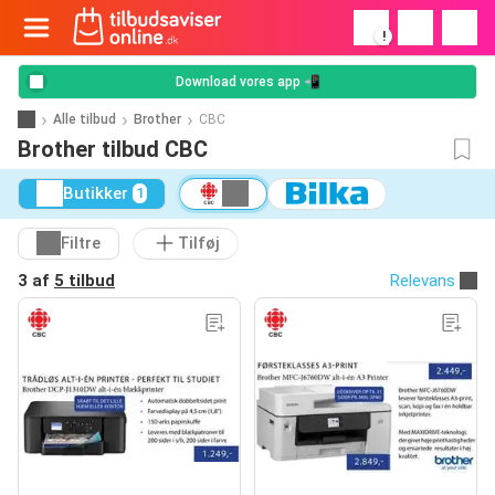
!
Download vores app 📲
Alle tilbud
Brother
CBC
Brother tilbud CBC
Butikker
1
Filtre
Tilføj
3 af
5 tilbud
Relevans