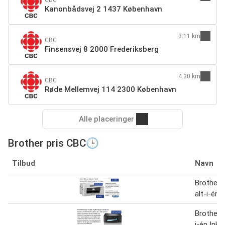
Kanonbådsvej 2 1437 København
3.11 km
CBC
Finsensvej 8 2000 Frederiksberg
4.30 km
CBC
Røde Mellemvej 114 2300 København
Alle placeringer
Brother pris CBC🕒
Tilbud
Navn
Brother
alt-i-én 
Brother 
i-én Ink 