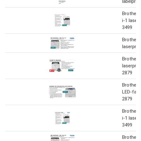
labelprin
Brother
i-1 laser
3499
Brother
laserprin
Brother
laserprin
2879
Brother
LED-farv
2879
Brother
i-1 laser
3499
Brother