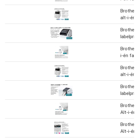
Brother
alt-i-én 
Brother 
labelprin
Brother 
i-én farv
Brother
alt-i-én 
Brother 
labelprin
Brother
Alt-i-én 
Brother
Alt-i-én 