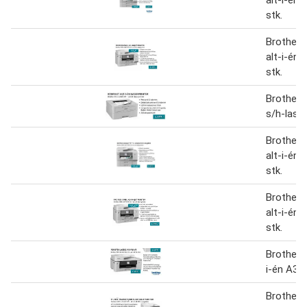
stk.
Brother
alt-i-én 
stk.
Brother 
s/h-laser
Brother
alt-i-én 
stk.
Brother
alt-i-én 
stk.
Brother
i-én A3 P
Brother