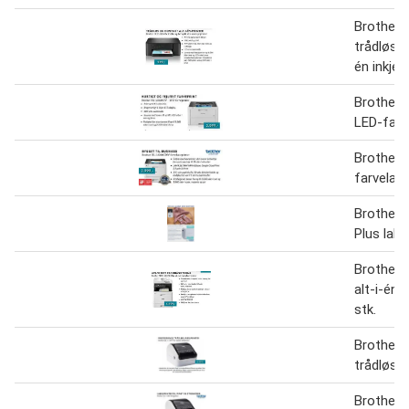
Brother
trådløs o
én inkjetp
Brother
LED-farve
Brother
farvelase
Brother 
Plus labe
Brother
alt-i-én 
stk.
Brother
trådløs l
Brother 