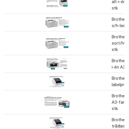
alt-i-én 
stk.
Brother 
s/h-laser
Brother
sort/hvid
stk.
Brother
i-én A3 P
Brother 
labelprint
Brother
A3-farvei
stk.
Brother
trådløs l