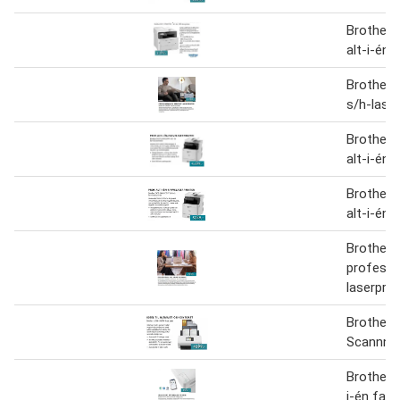
Brother
alt-i-én 
Brother
s/h-laser
Brother
alt-i-én 
Brother
alt-i-én 
Brother
professi
laserprin
Brother
Scannne
Brother 
i-én farv