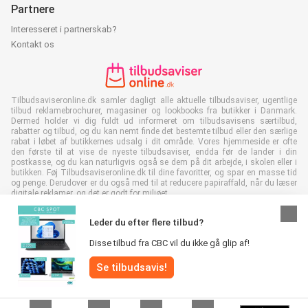
Partnere
Interesseret i partnerskab?
Kontakt os
Tilbudsaviseronline.dk samler dagligt alle aktuelle tilbudsaviser, ugentlige
tilbud reklamebrochurer, magasiner og lookbooks fra butikker i Danmark.
Dermed holder vi dig fuldt ud informeret om tilbudsavisens særtilbud,
rabatter og tilbud, og du kan nemt finde det bestemte tilbud eller den særlige
rabat i løbet af butikkernes udsalg i dit område. Vores hjemmeside er ofte
den første til at vise de nyeste tilbudsaviser, endda før de lander i din
postkasse, og du kan naturligvis også se dem på dit arbejde, i skolen eller i
butikken. Føj Tilbudsaviseronline.dk til dine favoritter, og spar en masse tid
og penge. Derudover er du også med til at reducere papiraffald, når du læser
digitale reklamer, og det er godt for miljøet.
Leder du efter flere tilbud?
Disse tilbud fra CBC vil du ikke gå glip af!
Alle rettigheder forbeholdes © Tilbudsaviseronline.dk 2026 |
Se tilbudsavis!
Ansvarsfraskrivelse
|
Vilkår og betingelser
|
Fortrolighedspolitik
|
Cookiepolitik