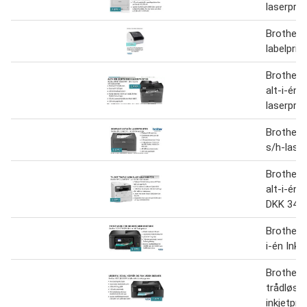
laserprin
Brother 
labelprin
Brother
alt-i-én 
laserprin
Brother 
s/h-laser
Brother
alt-i-én 
DKK 349
Brother 
i-én Ink 
Brother
trådløs a
inkjetprin