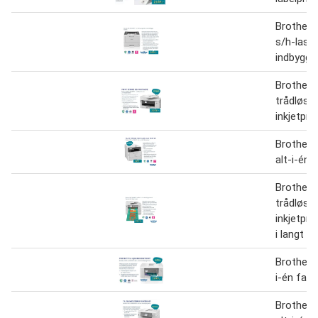
Brother 
s/h-lase
indbygge
Brother 
trådløs a
inkjetprin
Brother 
alt-i-én 
Brother 
trådløs a
inkjetprin
i langt f
Brother 
i-én farv
Brother 