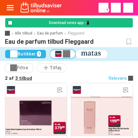
!
Download vores app 📲
Alle tilbud
Eau de parfum
Fleggaard
Eau de parfum tilbud Fleggaard
Butikker
1
Filtre
Tilføj
2 af
3 tilbud
Relevans