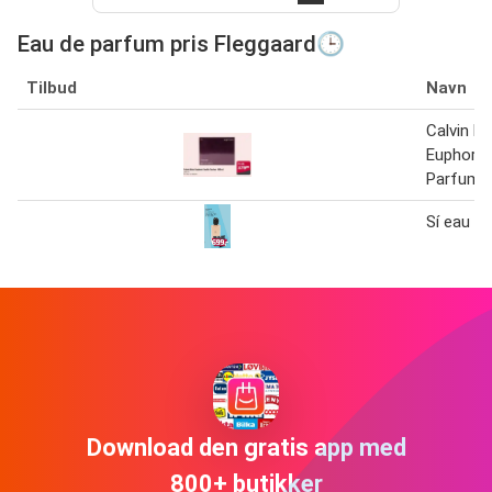
Eau de parfum pris Fleggaard🕒
Tilbud
Navn
Calvin Kl
Euphoria
Parfum 
Sí eau d
Download den gratis app med
800+ butikker