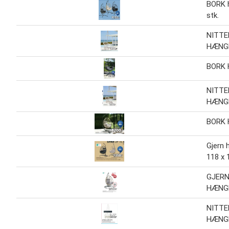
BORK 
stk.
NITTE
HÆNG
BORK
NITTE
HÆNG
BORK
Gjern 
118 x 
GJER
HÆNG
NITTE
HÆNG