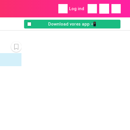
Log ind
Download vores app 📲