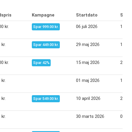
dspris
Kampagne
Startdato
Slutd
0 kr.
06 juli 2026
16 jul
Spar 999.00 kr.
 kr.
29 maj 2026
11 jun
Spar 449.00 kr.
0 kr.
15 maj 2026
28 ma
Spar 42%
 kr.
01 maj 2026
14 ma
 kr.
10 april 2026
23 apr
Spar 549.00 kr.
 kr.
30 marts 2026
05 apr