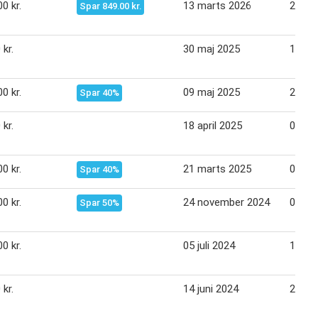
0 kr.
13 marts 2026
26 ma
Spar 849.00 kr.
 kr.
30 maj 2025
12 jun
0 kr.
09 maj 2025
22 ma
Spar 40%
 kr.
18 april 2025
01 ma
0 kr.
21 marts 2025
03 apr
Spar 40%
0 kr.
24 november 2024
01 de
Spar 50%
0 kr.
05 juli 2024
18 jul
 kr.
14 juni 2024
27 jun