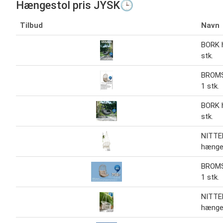
Hængestol pris JYSK🕒
Tilbud
Navn
BORK 
stk.
BROMS
1 stk.
BORK 
stk.
NITTE
hænge
BROMS
1 stk.
NITTE
hænge