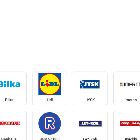
Bilka
Lidl
JYSK
Imerco
Bauhaus
REMA 1000
Let-Køb
Kvickly