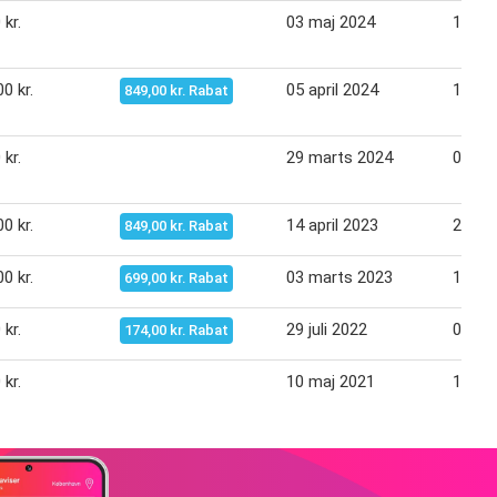
 kr.
03 maj 2024
14 ma
0 kr.
05 april 2024
16 apr
849,00 kr. Rabat
 kr.
29 marts 2024
04 apr
0 kr.
14 april 2023
25 apr
849,00 kr. Rabat
0 kr.
03 marts 2023
14 ma
699,00 kr. Rabat
 kr.
29 juli 2022
07 au
174,00 kr. Rabat
 kr.
10 maj 2021
16 ma