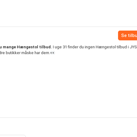
Se tilb
du mange Hængestol tilbud.
I uge 31 finder du ingen Hængestol tilbud i JY
ndre butikker måske har dem.👀