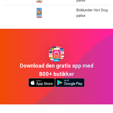
pølse
Böklunder Hot Dog
pølse
Download den gratis app med
800+ butikker