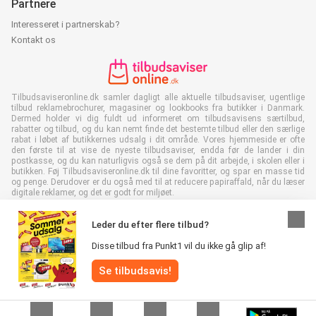
Partnere
Interesseret i partnerskab?
Kontakt os
Tilbudsaviseronline.dk samler dagligt alle aktuelle tilbudsaviser, ugentlige
tilbud reklamebrochurer, magasiner og lookbooks fra butikker i Danmark.
Dermed holder vi dig fuldt ud informeret om tilbudsavisens særtilbud,
rabatter og tilbud, og du kan nemt finde det bestemte tilbud eller den særlige
rabat i løbet af butikkernes udsalg i dit område. Vores hjemmeside er ofte
den første til at vise de nyeste tilbudsaviser, endda før de lander i din
postkasse, og du kan naturligvis også se dem på dit arbejde, i skolen eller i
butikken. Føj Tilbudsaviseronline.dk til dine favoritter, og spar en masse tid
og penge. Derudover er du også med til at reducere papiraffald, når du læser
digitale reklamer, og det er godt for miljøet.
Leder du efter flere tilbud?
Disse tilbud fra Punkt1 vil du ikke gå glip af!
Alle rettigheder forbeholdes © Tilbudsaviseronline.dk 2026 |
Se tilbudsavis!
Ansvarsfraskrivelse
|
Vilkår og betingelser
|
Fortrolighedspolitik
|
Cookiepolitik