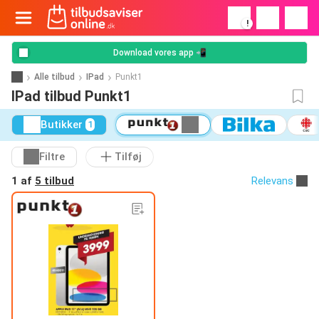
!
Download vores app 📲
Alle tilbud
IPad
Punkt1
IPad tilbud Punkt1
Butikker
1
Filtre
Tilføj
1 af
5 tilbud
Relevans