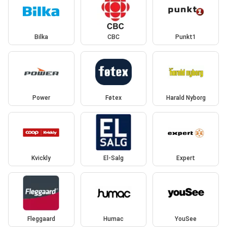
Bilka
CBC
Punkt1
Power
Føtex
Harald Nyborg
Kvickly
El-Salg
Expert
Fleggaard
Humac
YouSee