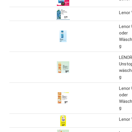
Lenor 
Lenor
oder
Wäsch
g
LENO
Unsto
wäsch
g
Lenor
oder
Wäsch
g
Lenor