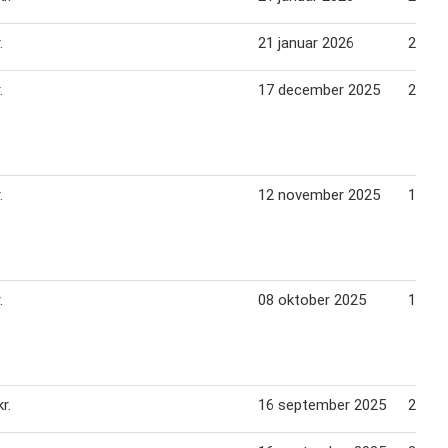
.
21 januar 2026
27 ja
.
17 december 2025
24 de
.
12 november 2025
18 no
.
08 oktober 2025
14 ok
r.
16 september 2025
23 se