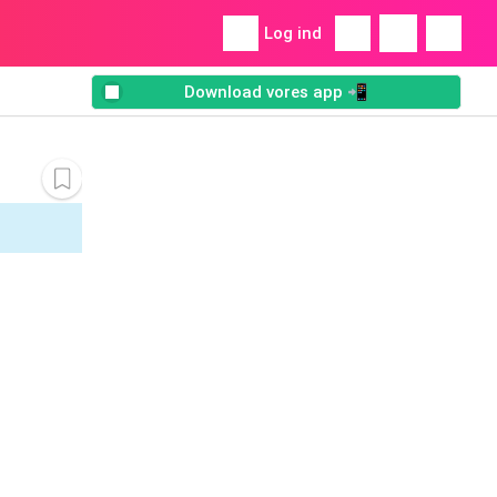
Log ind
Download vores app 📲