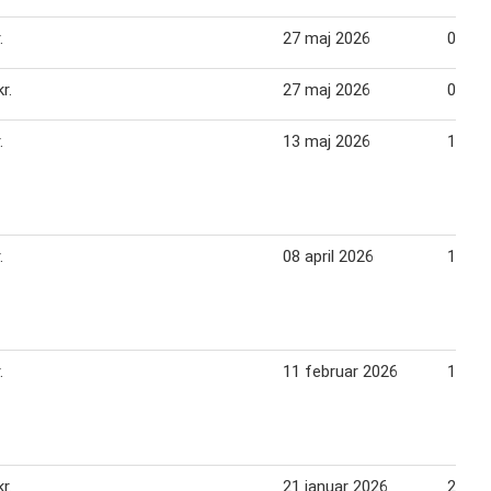
.
27 maj 2026
02 jun
r.
27 maj 2026
02 jun
.
13 maj 2026
19 ma
.
08 april 2026
14 apr
.
11 februar 2026
17 fe
r.
21 januar 2026
27 ja