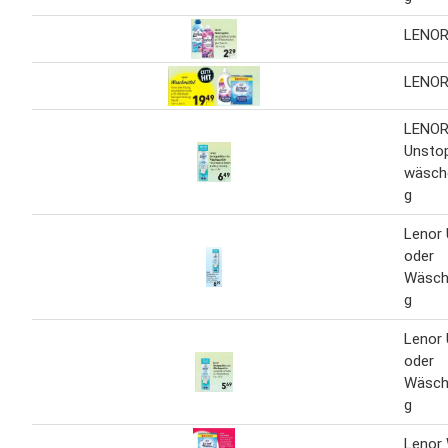
LENOR
LENOR
LENO
Unsto
wäsch
g
Lenor
oder
Wäsch
g
Lenor
oder
Wäsch
g
Lenor