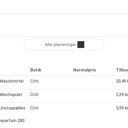
Alle placeringer
Butik
Normalpris
Tilbu
 Waschmittel
Citti
20,49 k
Weichspüler
Citti
2,29 kr
 Unstoppables
Citti
5,99 kr
eparfüm 280