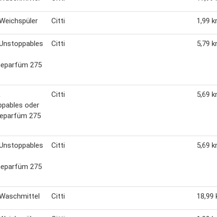
Weichspüler
Citti
1,99 kr
 Unstoppables
Citti
5,79 kr
eparfüm 275
R
Citti
5,69 kr
ppables oder
eparfüm 275
 Unstoppables
Citti
5,69 kr
eparfüm 275
 Waschmittel
Citti
18,99 k