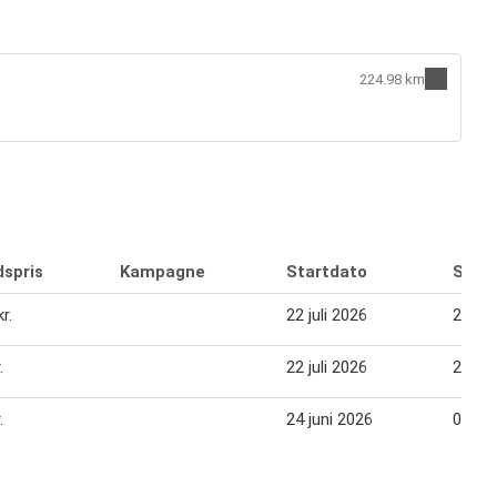
224.98 km
dspris
Kampagne
Startdato
Slutd
r.
22 juli 2026
28 jul
.
22 juli 2026
28 jul
.
24 juni 2026
07 jul