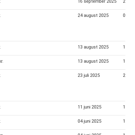
.
16 september 2025
23 se
.
24 august 2025
02 se
.
13 august 2025
19 au
r.
13 august 2025
19 au
.
23 juli 2025
29 jul
.
11 juni 2025
17 jun
.
04 juni 2025
10 jun