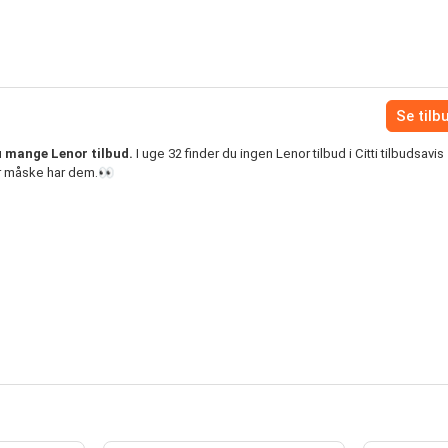
Se tilb
du mange Lenor tilbud.
I uge 32 finder du ingen Lenor tilbud i Citti tilbudsavis
er måske har dem.👀