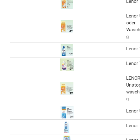
Lenor 
Lenor
oder
Wäsch
g
Lenor 
Lenor
LENO
Unsto
wäsch
g
Lenor
Lenor