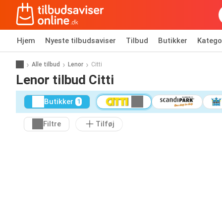
Hjem
Nyeste tilbudsaviser
Tilbud
Butikker
Katego
Alle tilbud
Lenor
Citti
Lenor tilbud Citti
Butikker
1
Filtre
Tilføj