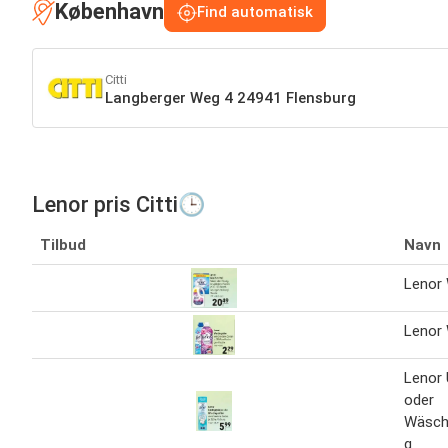
København
Find automatisk
Citti
Langberger Weg 4 24941 Flensburg
Lenor pris Citti🕒
Tilbud
Navn
Lenor
Lenor 
Lenor
oder
Wäsch
g