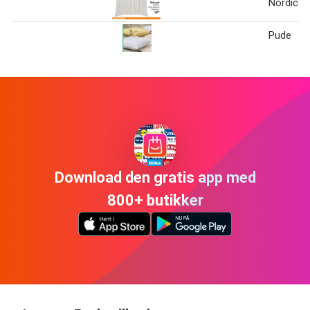
Nordic p
Pude
Download den gratis app med
800+ butikker