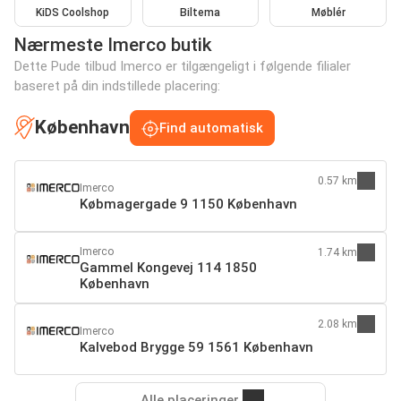
KiDS Coolshop
Biltema
Møblér
Nærmeste Imerco butik
Dette Pude tilbud Imerco er tilgængeligt i følgende filialer
baseret på din indstillede placering:
København
Find automatisk
0.57 km
Imerco
Købmagergade 9 1150 København
Imerco
1.74 km
Gammel Kongevej 114 1850
København
2.08 km
Imerco
Kalvebod Brygge 59 1561 København
Alle placeringer