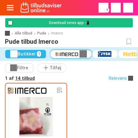
!
Download vores app 📲
Alle tilbud
Pude
Imerco
Pude tilbud Imerco
Butikker
1
Filtre
Tilføj
1 af
14 tilbud
Relevans