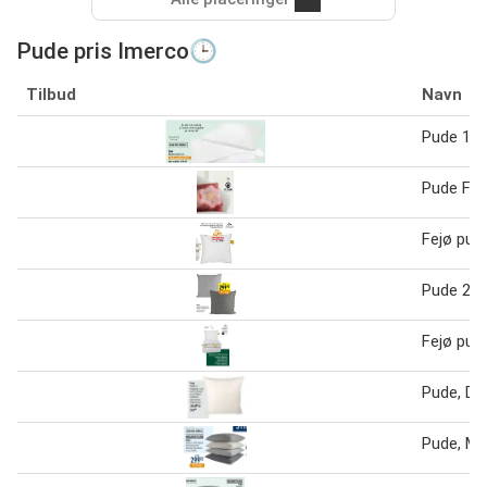
Pude pris Imerco🕒
Tilbud
Navn
Pude 1 st
Pude Flo
Fejø pude
Pude 2 st
Fejø pud
Pude, DK
Pude, Me