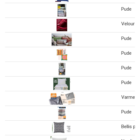
Pude
Velour p
Pude
Pude
Pude
Pude
Varmepla
Pude
Bellis pu