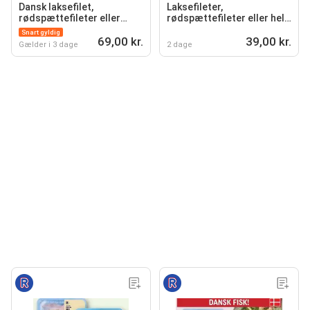
Dansk laksefilet,
Laksefileter,
rødspættefileter eller
rødspættefileter eller hele
havtaskefileter
rødspætter
Snart gyldig
69,00 kr.
39,00 kr.
Gælder i 3 dage
2 dage