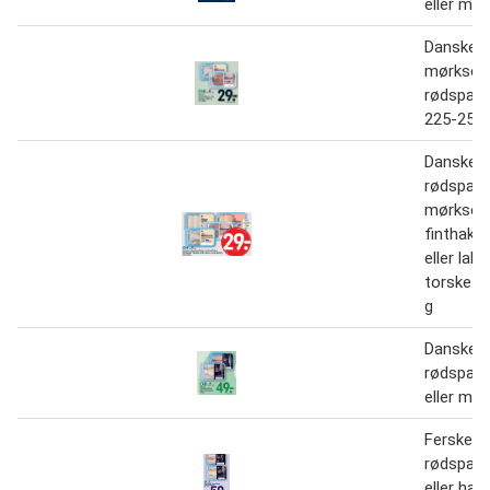
eller mør
Danske
mørksejfi
rødspætt
225-250 
Danske
rødspætte
mørksejfi
finthakke
eller lak
torskefa
g
Danske
rødspætt
eller mør
Ferske d
rødspætt
eller hav