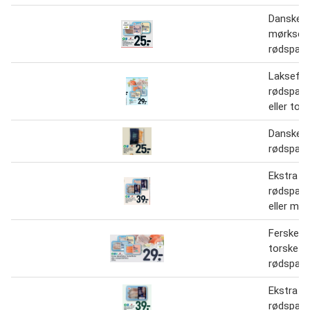
Danske
mørksejfi
rødspætt
Laksefile
rødspætt
eller tors
Danske o
rødspætt
Ekstra s
rødspætt
eller mør
Ferske la
torskefile
rødspætt
Ekstra s
rødspætt