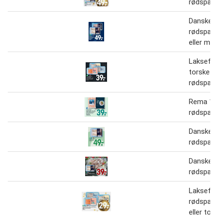
rødspætt
Danske
rødspætt
eller mør
Laksefile
torskefile
rødspætt
Rema 10
rødspætt
Danske
rødspætt
Danske
rødspætt
Laksefile
rødspætt
eller tors