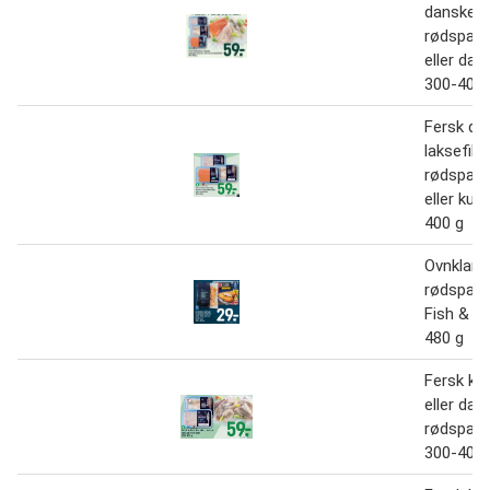
danske
rødspætt
eller dan
300-400 
Fersk da
laksefile
rødspætt
eller kull
400 g
Ovnklare
rødspætte
Fish & Cr
480 g
Fersk kul
eller dan
rødspætt
300-400 