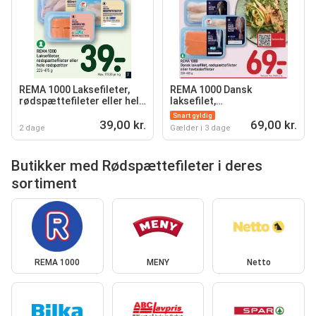
REMA 1000 Laksefileter,
REMA 1000 Dansk
rødspættefileter eller hele
laksefilet,
rødspætter
rødspættefileter eller
Snart gyldig
39,00 kr.
havtaskefileter
69,00 kr.
2 dage
Gælder i 3 dage
Butikker med Rødspættefileter i deres
sortiment
REMA 1000
MENY
Netto