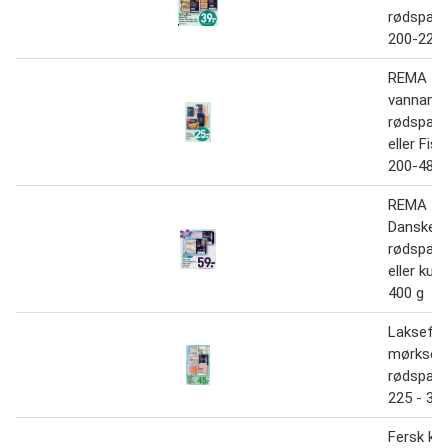
rødspætt
200-225 
REMA 10
vannamei
rødspætt
eller Fis
200-480 
REMA 10
Danske
rødspætt
eller kull
400 g
Laksefile
mørksejl
rødspætt
225 - 30
Fersk kull