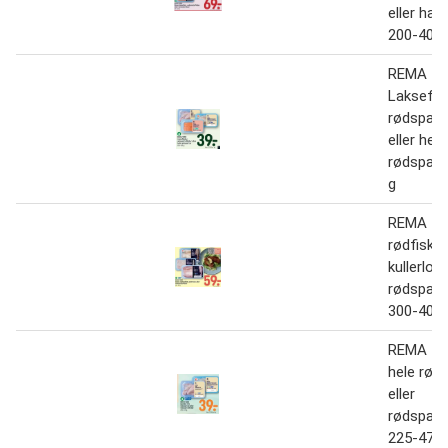
eller hav
200-400 
REMA 10
Laksefile
rødspætt
eller hele
rødspætt
g
REMA 10
rødfiskfil
kullerloin
rødspætt
300-400 
REMA 10
hele rød
eller
rødspætt
225-475 