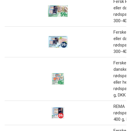
Fersk kul
eller dan
rødspætt
300-400 
Ferske ku
eller dan
rødspætt
300-400 
Ferske la
danske
rødspætt
eller hel
rødspætt
g, DKK 4
REMA 10
rødspætt
400 g, D
Ferske d