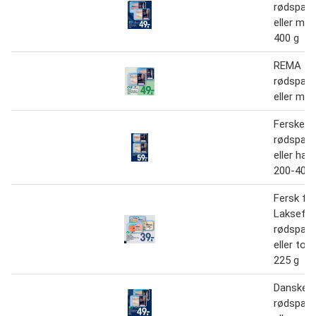
rødspætt
eller mør
400 g
REMA 10
rødspætt
eller mør
Ferske d
rødspætt
eller hav
200-400 
Fersk fis
Laksefile
rødspætt
eller tors
225 g
Danske
rødspætt