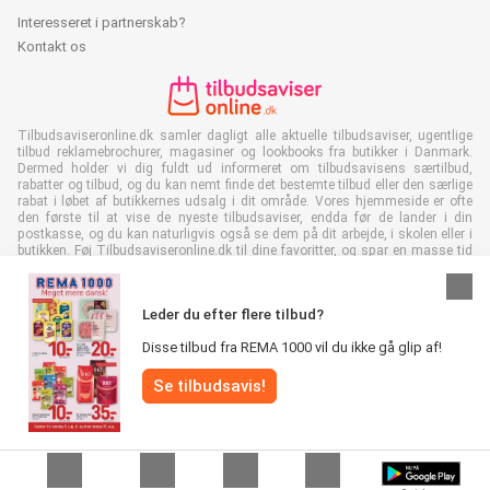
Interesseret i partnerskab?
Kontakt os
Tilbudsaviseronline.dk samler dagligt alle aktuelle tilbudsaviser, ugentlige
tilbud reklamebrochurer, magasiner og lookbooks fra butikker i Danmark.
Dermed holder vi dig fuldt ud informeret om tilbudsavisens særtilbud,
rabatter og tilbud, og du kan nemt finde det bestemte tilbud eller den særlige
rabat i løbet af butikkernes udsalg i dit område. Vores hjemmeside er ofte
den første til at vise de nyeste tilbudsaviser, endda før de lander i din
postkasse, og du kan naturligvis også se dem på dit arbejde, i skolen eller i
butikken. Føj Tilbudsaviseronline.dk til dine favoritter, og spar en masse tid
og penge. Derudover er du også med til at reducere papiraffald, når du læser
digitale reklamer, og det er godt for miljøet.
Leder du efter flere tilbud?
Disse tilbud fra REMA 1000 vil du ikke gå glip af!
Se tilbudsavis!
Alle rettigheder forbeholdes © Tilbudsaviseronline.dk 2026 |
Ansvarsfraskrivelse
|
Vilkår og betingelser
|
Fortrolighedspolitik
|
Cookiepolitik