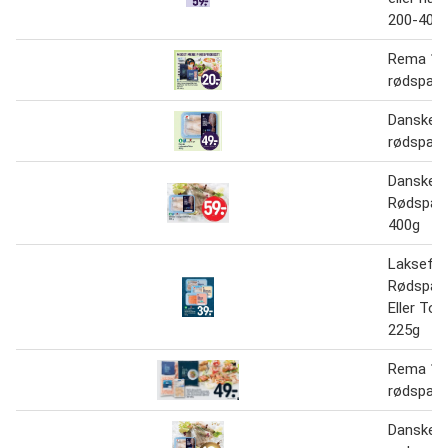
200-400 
Rema 10
rødspætt
Danske
rødspætt
Danske
Rødspætt
400g
Laksefile
Rødspætt
Eller Tor
225g
Rema 10
rødspætt
Danske