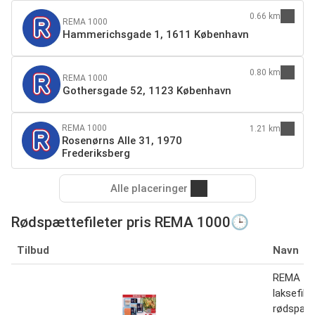
0.66 km
REMA 1000
Hammerichsgade 1, 1611 København
0.80 km
REMA 1000
Gothersgade 52, 1123 København
REMA 1000
1.21 km
Rosenørns Alle 31, 1970
Frederiksberg
Alle placeringer
Rødspættefileter pris REMA 1000🕒
Tilbud
Navn
REMA 10
laksefilet
rødspætt