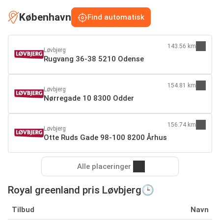
København
Find automatisk
143.56 km
Løvbjerg
Rugvang 36-38 5210 Odense
154.81 km
Løvbjerg
Nørregade 10 8300 Odder
156.74 km
Løvbjerg
Otte Ruds Gade 98-100 8200 Århus
Alle placeringer
Royal greenland pris Løvbjerg🕒
Tilbud
Navn