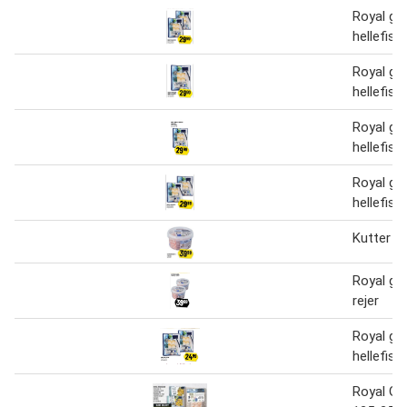
Royal gr
hellefisk
Royal gr
hellefisk
Royal gr
hellefisk
Royal gr
hellefisk
Kutter rej
Royal gr
rejer
Royal gr
hellefisk
Royal Gr