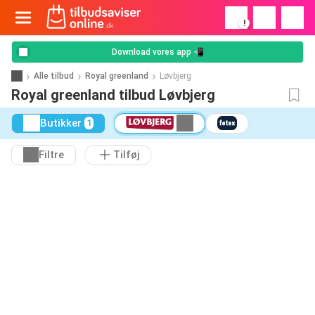
!
Download vores app 📲
Alle tilbud
Royal greenland
Løvbjerg
Royal greenland tilbud Løvbjerg
Butikker
1
Filtre
Tilføj