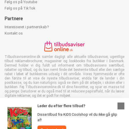
Følg os på Youtube
Følg os på TikTok
Partnere
Interesseret i partnerskab?
Kontakt os
Tilbudsaviseronline.dk samler dagligt alle aktuelle tilbudsaviser, ugentlige
tilbud reklamebrochurer, magasiner og lookbooks fra butikker i Danmark.
Dermed holder vi dig fuldt ud informeret om tilbudsavisens særtilbud,
rabatter og tilbud, og du kan nemt finde det bestemte tilbud eller den særlige
rabat i løbet af butikkernes udsalg i dit område. Vores hjemmeside er ofte
den første til at vise de nyeste tilbudsaviser, endda før de lander i din
postkasse, og du kan naturligvis også se dem på dit arbejde, i skolen eller i
butikken. Føj Tilbudsaviseronline.dk til dine favoritter, og spar en masse tid
og penge. Derudover er du også med til at reducere papiraffald, når du læser
digitale reklamer, og det er godt for miljøet.
Leder du efter flere tilbud?
Disse tilbud fra KiDS Coolshop vil du ikke gå glip
af!
Alle rettigheder forbeholdes © Tilbudsaviseronline.dk 2026 |