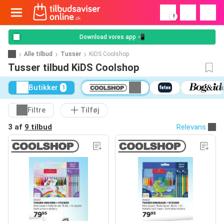
!
Download vores app 📲
Alle tilbud
Tusser
KiDS Coolshop
Tusser tilbud KiDS Coolshop
Butikker
1
Filtre
Tilføj
3 af
9 tilbud
Relevans