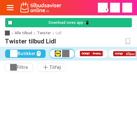
!
Download vores app 📲
Alle tilbud
Twister
Lidl
Twister tilbud Lidl
Butikker
1
Filtre
Tilføj