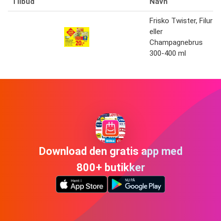
Tilbud
Navn
Frisko Twister, Filur
eller
Champagnebrus
300-400 ml
Download den gratis app med
800+ butikker