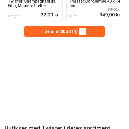
Twister, Champagnebrus,
Twister Bordlampe 40 x 14
Filur, Minecraft eller
cm
599,00 kr.
Haribo is
32,00 kr.
349,00 kr.
5 dage
11 år
Se alle tilbud (4)
Butikker med Twister i deres sortiment