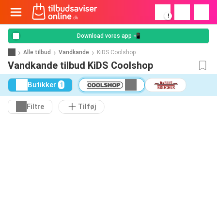
!
Download vores app 📲
Alle tilbud
Vandkande
KiDS Coolshop
Vandkande tilbud KiDS Coolshop
Butikker
1
Filtre
Tilføj