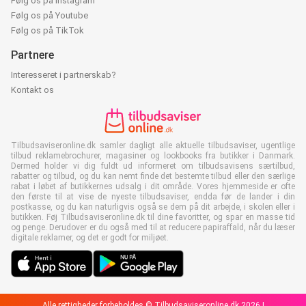
Følg os på Instagram
Følg os på Youtube
Følg os på TikTok
Partnere
Interesseret i partnerskab?
Kontakt os
Tilbudsaviseronline.dk samler dagligt alle aktuelle tilbudsaviser, ugentlige
tilbud reklamebrochurer, magasiner og lookbooks fra butikker i Danmark.
Dermed holder vi dig fuldt ud informeret om tilbudsavisens særtilbud,
rabatter og tilbud, og du kan nemt finde det bestemte tilbud eller den særlige
rabat i løbet af butikkernes udsalg i dit område. Vores hjemmeside er ofte
den første til at vise de nyeste tilbudsaviser, endda før de lander i din
postkasse, og du kan naturligvis også se dem på dit arbejde, i skolen eller i
butikken. Føj Tilbudsaviseronline.dk til dine favoritter, og spar en masse tid
og penge. Derudover er du også med til at reducere papiraffald, når du læser
digitale reklamer, og det er godt for miljøet.
Alle rettigheder forbeholdes © Tilbudsaviseronline.dk 2026 |