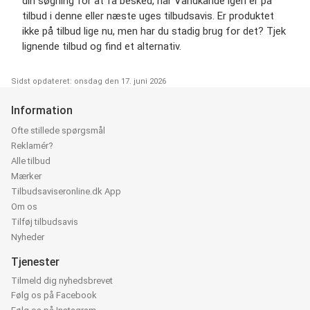
din søgning for at få besked, når Vandkande igen er på
tilbud i denne eller næste uges tilbudsavis. Er produktet
ikke på tilbud lige nu, men har du stadig brug for det? Tjek
lignende tilbud og find et alternativ.
Sidst opdateret: onsdag den 17. juni 2026
Information
Ofte stillede spørgsmål
Reklamér?
Alle tilbud
Mærker
Tilbudsaviseronline.dk App
Om os
Tilføj tilbudsavis
Nyheder
Tjenester
Tilmeld dig nyhedsbrevet
Følg os på Facebook