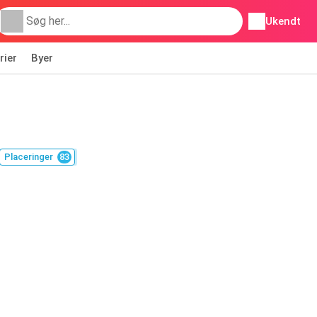
Ukendt
rier
Byer
Placeringer
83