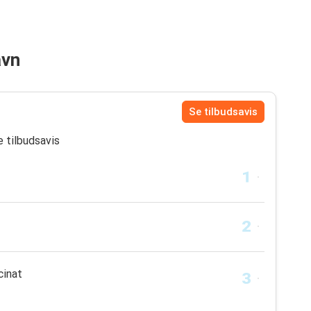
avn
Se tilbudsavis
e tilbudsavis
cinat