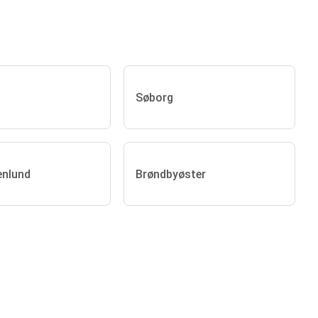
Søborg
enlund
Brøndbyøster