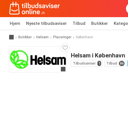
Hjem
Nyeste tilbudsaviser
Tilbud
Butikker
Katego
Butikker
Helsam
Placeringer
København
Helsam i København
Tilbudsaviser
1
Tilbud
86
Gå til hjemmeside