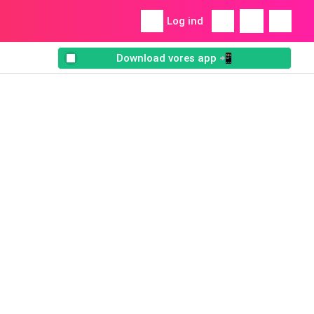
Log ind
Download vores app 📲