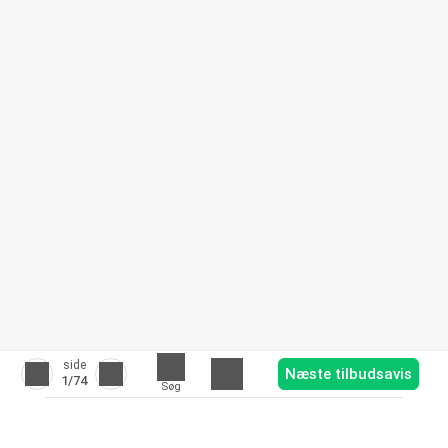
side
Næste tilbudsavis
1
/74
Søg