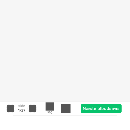
side
Næste tilbudsavis
1
/27
Søg