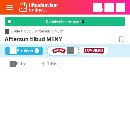
!
Download vores app 📲
Alle tilbud
Aftersun
MENY
Aftersun tilbud MENY
Butikker
1
Filtre
Tilføj