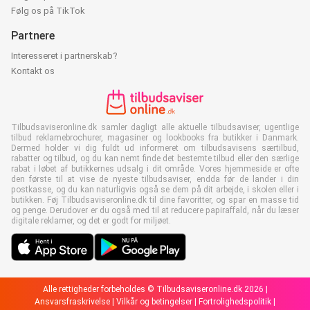
Følg os på TikTok
Partnere
Interesseret i partnerskab?
Kontakt os
Tilbudsaviseronline.dk samler dagligt alle aktuelle tilbudsaviser, ugentlige
tilbud reklamebrochurer, magasiner og lookbooks fra butikker i Danmark.
Dermed holder vi dig fuldt ud informeret om tilbudsavisens særtilbud,
rabatter og tilbud, og du kan nemt finde det bestemte tilbud eller den særlige
rabat i løbet af butikkernes udsalg i dit område. Vores hjemmeside er ofte
den første til at vise de nyeste tilbudsaviser, endda før de lander i din
postkasse, og du kan naturligvis også se dem på dit arbejde, i skolen eller i
butikken. Føj Tilbudsaviseronline.dk til dine favoritter, og spar en masse tid
og penge. Derudover er du også med til at reducere papiraffald, når du læser
digitale reklamer, og det er godt for miljøet.
Alle rettigheder forbeholdes © Tilbudsaviseronline.dk 2026 |
Ansvarsfraskrivelse
|
Vilkår og betingelser
|
Fortrolighedspolitik
|