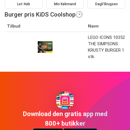
Let-Køb
Min Købmand
Dagli'Brugsen
Burger pris KiDS Coolshop🕒
Tilbud
Navn
LEGO ICONS 10352
THE SIMPSONS :
KRUSTY BURGER 1
stk.
Download den gratis app med
800+ butikker