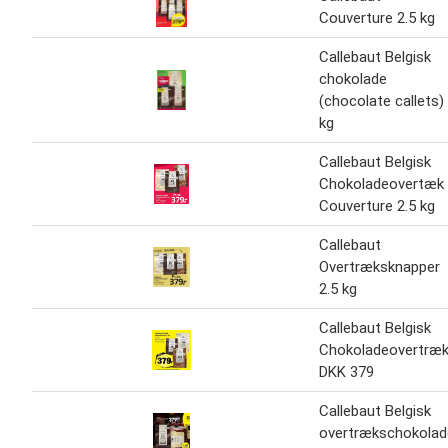
Couverture 2.5 kg
Callebaut Belgisk
chokolade
(chocolate callets)
kg
Callebaut Belgisk
Chokoladeovertæk 
Couverture 2.5 kg
Callebaut
Overtræksknapper
2.5 kg
Callebaut Belgisk
Chokoladeovertræk
DKK 379
Callebaut Belgisk
overtrækschokolad