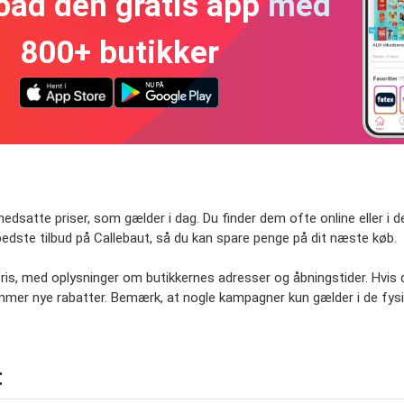
oad den gratis app med
800+ butikker
nedsatte priser, som gælder i dag. Du finder dem ofte online eller i
edste tilbud på Callebaut, så du kan spare penge på dit næste køb.
 pris, med oplysninger om butikkernes adresser og åbningstider. Hvis 
er nye rabatter. Bemærk, at nogle kampagner kun gælder i de fysisk
t