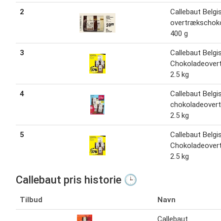
2
Callebaut Belgi
overtrækschok
400 g
3
Callebaut Belgi
Chokoladeover
2.5 kg
4
Callebaut Belgi
chokoladeover
2.5 kg
5
Callebaut Belgi
Chokoladeover
2.5 kg
Callebaut pris historie 🕒
Tilbud
Navn
Callebaut