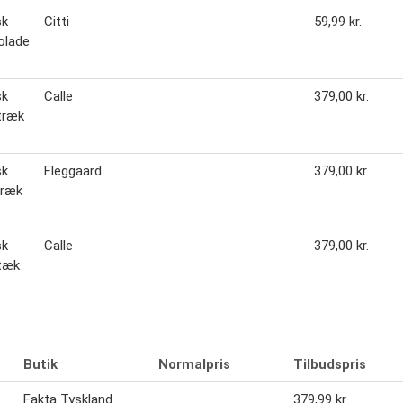
sk
Citti
59,99 kr.
olade
sk
Calle
379,00 kr.
træk
sk
Fleggaard
379,00 kr.
træk
sk
Calle
379,00 kr.
tæk
Butik
Normalpris
Tilbudspris
Fakta Tyskland
379,99 kr.