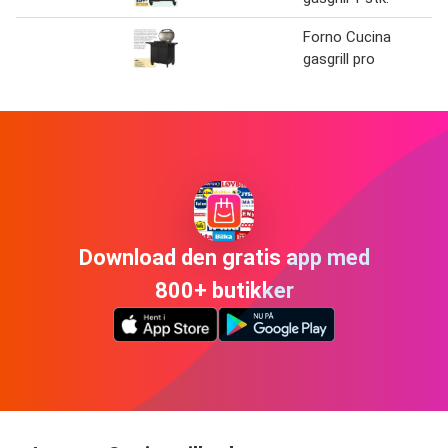
Forno Cucina
gasgrill pro
Download den gratis app med
800+ butikker