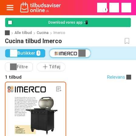
!
Download vores app 📲
Alle tilbud
Cucina
Imerco
Cucina tilbud Imerco
Butikker
1
Filtre
Tilføj
1 tilbud
Relevans