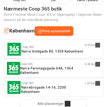
Coop 365
Lidl
Fakta Tyskland
Nærmeste Coop 365 butik
Dette Festival tilbud Coop 365 er tilgængeligt i følgende filialer
baseret på din indstillede placering:
København
Find automatisk
0.35 km
Coop 365
Nørre Voldgade 80, 1358 København
Coop 365
0.49 km
Nørre Farimagsgade 64A, 1364
København
Coop 365
1.03 km
Nørrebrogade 14-16, 2200
København
Alle placeringer