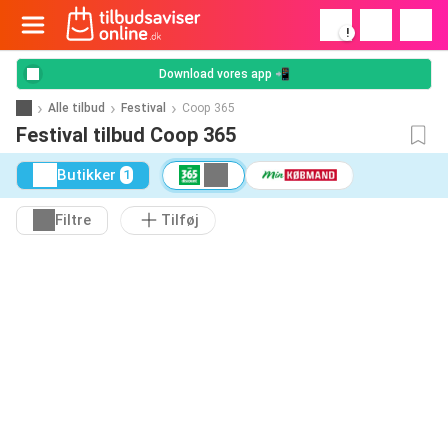
!
Download vores app 📲
Alle tilbud
Festival
Coop 365
Festival tilbud Coop 365
Butikker
1
Filtre
Tilføj