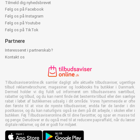
Tilmeld dig nyhedsbrevet
Følg os på Facebook
Følg os på Instagram
Følg os på Youtube
Følg os på TikTok
Partnere
Interesseret i partnerskab?
Kontakt os
Tilbudsaviseronline.dk samler dagligt alle aktuelle tilbudsaviser, ugentlige
tilbud reklamebrochurer, magasiner og lookbooks fra butikker i Danmark.
Dermed holder vi dig fuldt ud informeret om tilbudsavisens særtilbud,
rabatter og tilbud, og du kan nemt finde det bestemte tilbud eller den særlige
rabat i løbet af butikkernes udsalg i dit område. Vores hjemmeside er ofte
den første til at vise de nyeste tilbudsaviser, endda før de lander i din
postkasse, og du kan naturligvis også se dem på dit arbejde, i skolen eller i
butikken. Føj Tilbudsaviseronline.dk til dine favoritter, og spar en masse tid
og penge. Derudover er du også med til at reducere papiraffald, når du læser
digitale reklamer, og det er godt for miljøet.