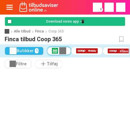
!
Download vores app 📲
Alle tilbud
Finca
Coop 365
Finca tilbud Coop 365
Butikker
1
Filtre
Tilføj