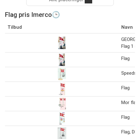
Flag pris Imerco🕒
Tilbud
Navn
GEORG 
Flag 1 st
Flag
Speedsbe
Flag
Mor flag
Flag
Flag, DK