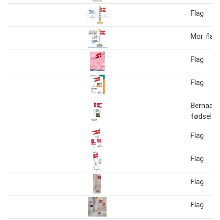
Flag
Mor flag
Flag
Flag
Bernadot
fødselsd
Flag
Flag
Flag
Flag