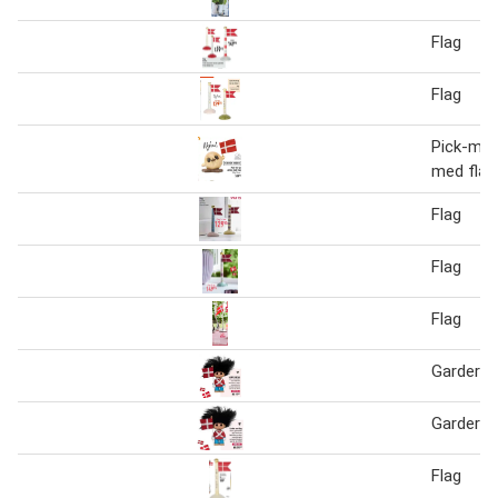
Flag
Flag
Pick-me-
med flag
Flag
Flag
Flag
Garder m
Garder m
Flag