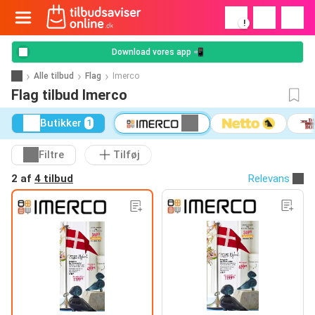
!
Download vores app 📲
Alle tilbud
Flag
Imerco
Flag tilbud Imerco
Butikker
1
Filtre
Tilføj
2 af
4 tilbud
Relevans