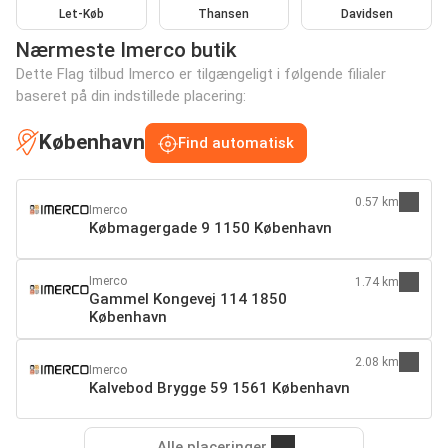
Let-Køb
Thansen
Davidsen
Nærmeste Imerco butik
Dette Flag tilbud Imerco er tilgængeligt i følgende filialer
baseret på din indstillede placering:
København
Find automatisk
0.57 km
Imerco
Købmagergade 9 1150 København
Imerco
1.74 km
Gammel Kongevej 114 1850
København
2.08 km
Imerco
Kalvebod Brygge 59 1561 København
Alle placeringer