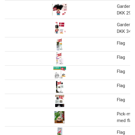
Garder m
DKK 299.
Garder m
DKK 349.
Flag
Flag
Flag
Flag
Flag
Pick-me-
med flag
Flag