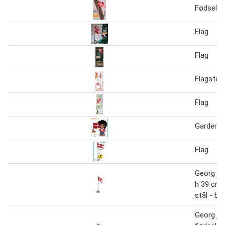
Fødselsd
Flag
Flag
Flagstan
Flag
Garder m.
Flag
Georg jen
h 39 cm -
stål - bl
Georg je