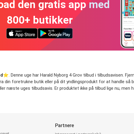
oad den gratis app med
800+ butikker
ud
⭐️. Denne uge har Harald Nyborg 4 Grov tilbud i tilbudsavisen. Fjern 
fra din foretrukne butik eller på dit yndlingsprodukt for at handle så 
ller næste uges tilbudsavis. Er produktet ikke på tilbud lige nu, men h
Partnere
brevet