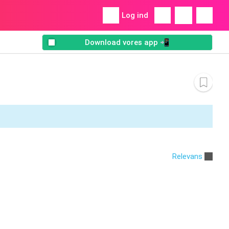
Log ind
Download vores app 📲
Relevans