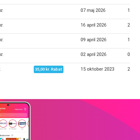
r.
07 maj 2026
13 ma
r.
16 april 2026
22 apr
r.
09 april 2026
15 apr
r.
02 april 2026
08 apr
.
15 oktober 2023
22 ok
35,00 kr. Rabat