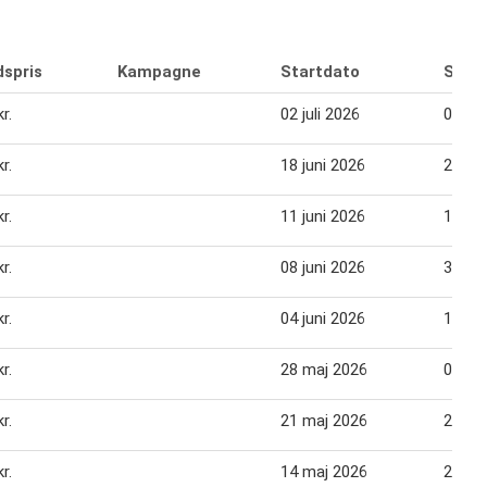
dspris
Kampagne
Startdato
Slutd
r.
02 juli 2026
08 jul
r.
18 juni 2026
24 jun
r.
11 juni 2026
17 jun
r.
08 juni 2026
31 de
r.
04 juni 2026
10 jun
r.
28 maj 2026
03 jun
r.
21 maj 2026
27 ma
r.
14 maj 2026
20 ma