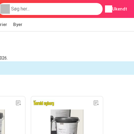
Ukendt
rier
Byer
2026.