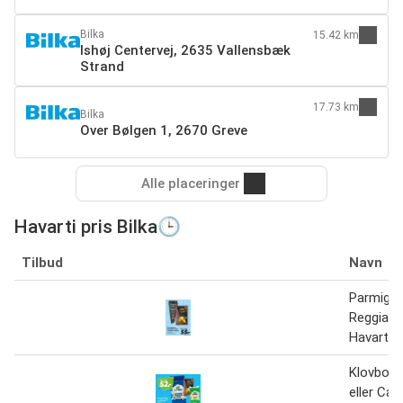
Bilka
15.42 km
Ishøj Centervej, 2635 Vallensbæk
Strand
17.73 km
Bilka
Over Bølgen 1, 2670 Greve
Alle placeringer
Havarti pris Bilka🕒
Tilbud
Navn
Parmigia
Reggiano
Havarti 1
Klovborg
eller Cas