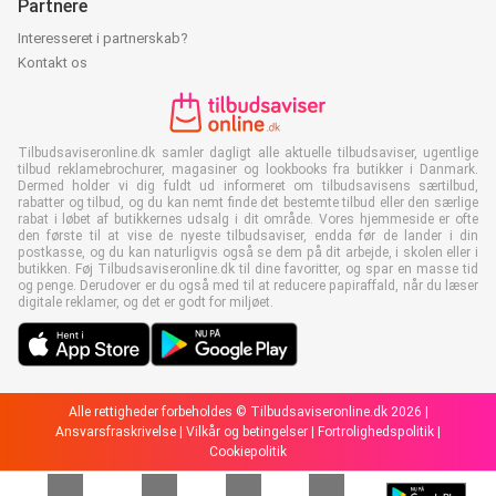
Partnere
Interesseret i partnerskab?
Kontakt os
Tilbudsaviseronline.dk samler dagligt alle aktuelle tilbudsaviser, ugentlige
tilbud reklamebrochurer, magasiner og lookbooks fra butikker i Danmark.
Dermed holder vi dig fuldt ud informeret om tilbudsavisens særtilbud,
rabatter og tilbud, og du kan nemt finde det bestemte tilbud eller den særlige
rabat i løbet af butikkernes udsalg i dit område. Vores hjemmeside er ofte
den første til at vise de nyeste tilbudsaviser, endda før de lander i din
postkasse, og du kan naturligvis også se dem på dit arbejde, i skolen eller i
butikken. Føj Tilbudsaviseronline.dk til dine favoritter, og spar en masse tid
og penge. Derudover er du også med til at reducere papiraffald, når du læser
digitale reklamer, og det er godt for miljøet.
Alle rettigheder forbeholdes © Tilbudsaviseronline.dk 2026 |
Ansvarsfraskrivelse
|
Vilkår og betingelser
|
Fortrolighedspolitik
|
Cookiepolitik