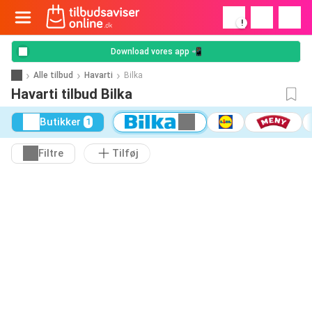
!
Download vores app 📲
Alle tilbud
Havarti
Bilka
Havarti tilbud Bilka
Butikker
1
Filtre
Tilføj