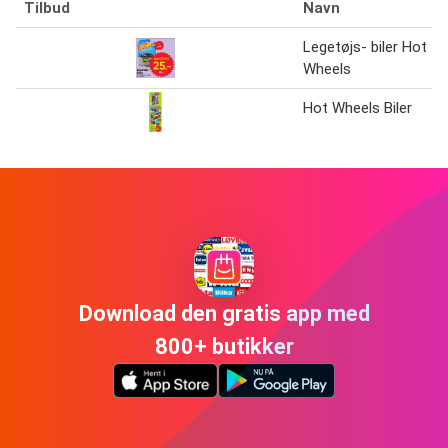
Tilbud
Navn
Legetøjs- biler Hot
Wheels
Hot Wheels Biler
Download den gratis app med
800+ butikker