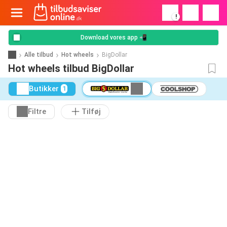
!
Download vores app 📲
Alle tilbud
Hot wheels
BigDollar
Hot wheels tilbud BigDollar
Butikker
1
Filtre
Tilføj