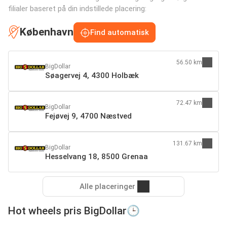
filialer baseret på din indstillede placering:
København
Find automatisk
56.50 km
BigDollar
Søagervej 4, 4300 Holbæk
72.47 km
BigDollar
Fejøvej 9, 4700 Næstved
131.67 km
BigDollar
Hesselvang 18, 8500 Grenaa
Alle placeringer
Hot wheels pris BigDollar🕒