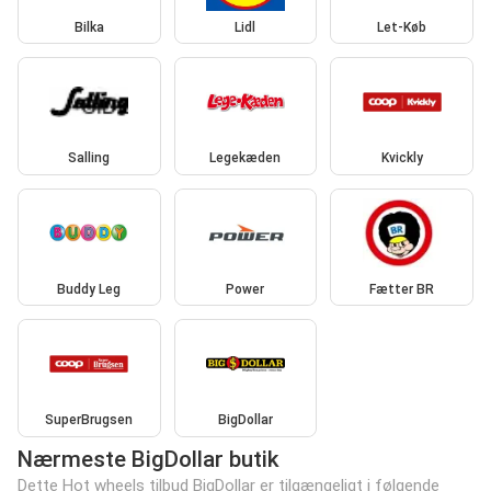
Bilka
Lidl
Let-Køb
Salling
Legekæden
Kvickly
Buddy Leg
Power
Fætter BR
SuperBrugsen
BigDollar
Nærmeste BigDollar butik
Dette Hot wheels tilbud BigDollar er tilgængeligt i følgende