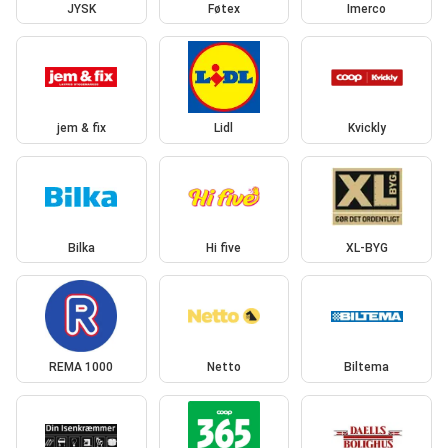
JYSK
Føtex
Imerco
jem & fix
Lidl
Kvickly
Bilka
Hi five
XL-BYG
REMA 1000
Netto
Biltema