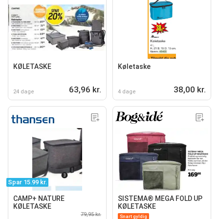
KØLETASKE
Køletaske
63,96 kr.
38,00 kr.
24 dage
4 dage
Spar 15.99 kr.
CAMP+ NATURE
SISTEMA® MEGA FOLD UP
KØLETASKE
KØLETASKE
79,95 kr.
Snart gyldig