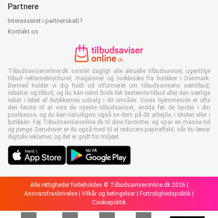
Partnere
Interesseret i partnerskab?
Kontakt os
Tilbudsaviseronline.dk samler dagligt alle aktuelle tilbudsaviser, ugentlige
tilbud reklamebrochurer, magasiner og lookbooks fra butikker i Danmark.
Dermed holder vi dig fuldt ud informeret om tilbudsavisens særtilbud,
rabatter og tilbud, og du kan nemt finde det bestemte tilbud eller den særlige
rabat i løbet af butikkernes udsalg i dit område. Vores hjemmeside er ofte
den første til at vise de nyeste tilbudsaviser, endda før de lander i din
postkasse, og du kan naturligvis også se dem på dit arbejde, i skolen eller i
butikken. Føj Tilbudsaviseronline.dk til dine favoritter, og spar en masse tid
og penge. Derudover er du også med til at reducere papiraffald, når du læser
digitale reklamer, og det er godt for miljøet.
Alle rettigheder forbeholdes © Tilbudsaviseronline.dk 2026 |
Ansvarsfraskrivelse
|
Vilkår og betingelser
|
Fortrolighedspolitik
|
Cookiepolitik