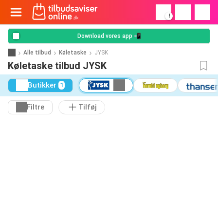
!
Download vores app 📲
Alle tilbud
Køletaske
JYSK
Køletaske tilbud JYSK
Butikker
1
Filtre
Tilføj