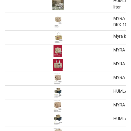
HUMLA k
liter
MYRA køl
DKK 100
Myra køl
MYRA K
MYRA K
MYRA K
HUMLA 
MYRA K
HUMLA 