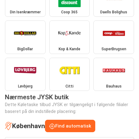
Din Isenkræmmer
Coop 365
Daells Bolighus
BigDollar
Kop & Kande
SuperBrugsen
Løvbjerg
Citti
Bauhaus
Nærmeste JYSK butik
Dette Køletaske tilbud JYSK er tilgængeligt i følgende filialer
baseret på din indstillede placering:
København
Find automatisk