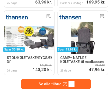
63,96 kr.
169,95 kr.
25 dage
Gælder i 22 dage
Spar 35.80 kr.
Spar 11.99 kr.
STOL/KØLETASKE/RYGSÆK
CAMP+ NATURE
3i1
KØLETASKE til madkassen
179,00 kr.
59,95 kr.
143,20 kr.
47,96 kr.
24 dage
25 dage
Se alle tilbud (7)