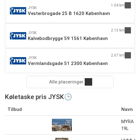
1.04 km
JYSK
Vesterbrogade 25 B 1620 København
2.15 km
JYSK
Kalvebodbrygge 59 1561 København
2.67 km
JYSK
Vermlandsgade 51 2300 København
Alle placeringer
Køletaske pris JYSK🕒
Tilbud
Navn
MYRA kø
19L