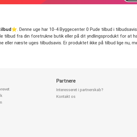
ilbud
⭐️. Denne uge har 10-4 Byggecenter 0 Pude tilbud i tilbudsavisen
de tilbud fra din foretrukne butik eller på dit yndlingsprodukt for at 
ne eller næste uges tilbudsavis. Er produktet ikke på tilbud lige nu, m
Partnere
brevet
Interesseret i partnerskab?
ok
Kontakt os
am