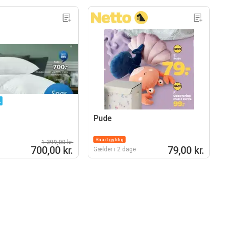
.
Pude
Snart gyldig
1.399,00 kr.
700,00 kr.
79,00 kr.
Gælder i 2 dage