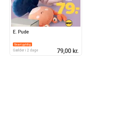
E. Pude
Snart gyldig
79,00 kr.
Gælder i 2 dage