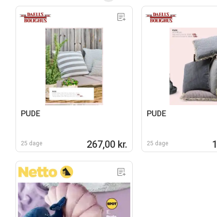
PUDE
PUDE
267,00 kr.
1
25 dage
25 dage