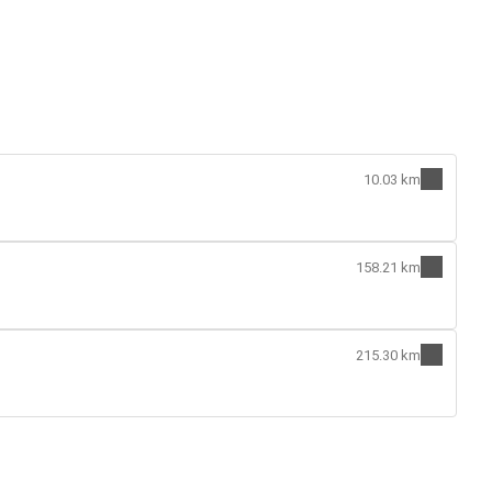
10.03 km
158.21 km
215.30 km