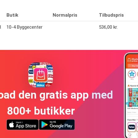
Butik
Normalpris
Tilbudspris
l
10-4 Byggecenter
536,00 kr.
oad den gratis app med
800+ butikker