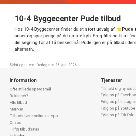
10-4 Byggecenter Pude tilbud
Hos 10-4 Byggecenter finder du et stort udvalg af ⭐️
Pude t
priser og spar penge på dit næste køb. Brug filtrene til at fin
din søgning for at få besked, når Pude igen er på tilbud i den
alternativ.
Sidst opdateret: fredag den 26. juni 2026
Information
Tjenester
Tilmeld dig nyheds
Ofte stillede spørgsmål
Følg os på Facebo
Reklamér?
Følg os på Instagr
Alle tilbud
Følg os på Youtube
Mærker
Følg os på TikTok
Tilbudsaviseronline.dk App
Om os
Tilføj tilbudsavis
Nyheder