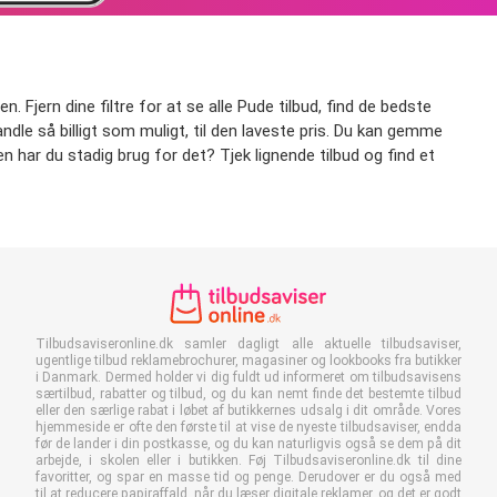
. Fjern dine filtre for at se alle Pude tilbud, find de bedste
handle så billigt som muligt, til den laveste pris. Du kan gemme
en har du stadig brug for det? Tjek lignende tilbud og find et
Tilbudsaviseronline.dk samler dagligt alle aktuelle tilbudsaviser,
ugentlige tilbud reklamebrochurer, magasiner og lookbooks fra butikker
i Danmark. Dermed holder vi dig fuldt ud informeret om tilbudsavisens
særtilbud, rabatter og tilbud, og du kan nemt finde det bestemte tilbud
eller den særlige rabat i løbet af butikkernes udsalg i dit område. Vores
hjemmeside er ofte den første til at vise de nyeste tilbudsaviser, endda
før de lander i din postkasse, og du kan naturligvis også se dem på dit
arbejde, i skolen eller i butikken. Føj Tilbudsaviseronline.dk til dine
favoritter, og spar en masse tid og penge. Derudover er du også med
til at reducere papiraffald, når du læser digitale reklamer, og det er godt