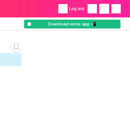
Log ind
Download vores app 📲