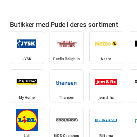
Butikker med Pude i deres sortiment
JYSK
Daells Bolighus
Netto
My Home
Thansen
jem & fix
Lidl
KiDS Coolshop
Biltema