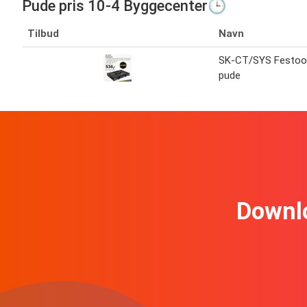
Pude pris 10-4 Byggecenter🕒
Tilbud
Navn
SK-CT/SYS Festoo
pude
Downl