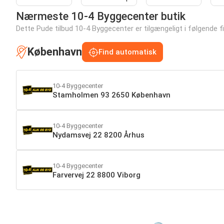
Nærmeste 10-4 Byggecenter butik
Dette Pude tilbud 10-4 Byggecenter er tilgængeligt i følgende fili
København
Find automatisk
10-4 Byggecenter
Stamholmen 93 2650 København
10-4 Byggecenter
Nydamsvej 22 8200 Århus
10-4 Byggecenter
Farvervej 22 8800 Viborg