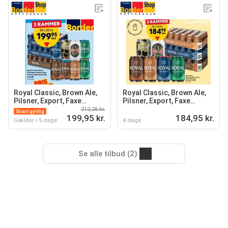
Royal Classic, Brown Ale,
Royal Classic, Brown Ale,
Pilsner, Export, Faxe
Pilsner, Export, Faxe
Premium eller Giraf Gold
Premium eller Giraf Gold
212,26 kr.
Snart gyldig
199,95 kr.
4,6-5,8%
184,95 kr.
Gælder i 5 dage
4 dage
Se alle tilbud (2)