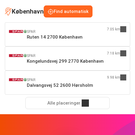
København
Find automatisk
7.05 km
SPAR
Ruten 14 2700 København
7.18 km
SPAR
Kongelundsvej 299 2770 København
9.98 km
SPAR
Dalvangsvej 52 2600 Hørsholm
Alle placeringer