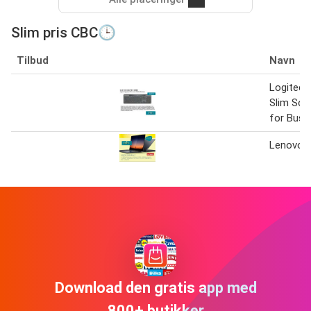
Slim pris CBC🕒
Tilbud
Navn
Logitech
Slim Sol
for Busin
Lenovo y
Download den gratis app med
800+ butikker