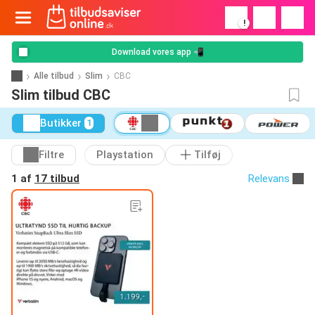
!
Download vores app 📲
Alle tilbud
Slim
CBC
Slim tilbud CBC
Butikker
1
Filtre
Playstation
Tilføj
1 af
17 tilbud
Relevans