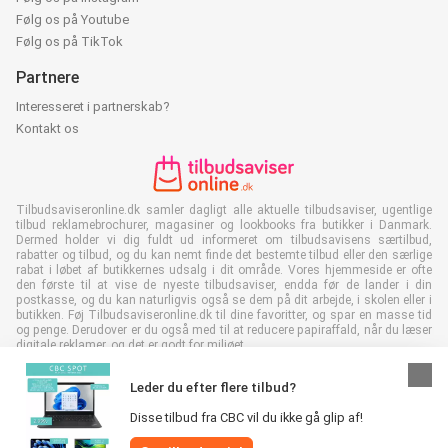
Følg os på Youtube
Følg os på TikTok
Partnere
Interesseret i partnerskab?
Kontakt os
Tilbudsaviseronline.dk samler dagligt alle aktuelle tilbudsaviser, ugentlige
tilbud reklamebrochurer, magasiner og lookbooks fra butikker i Danmark.
Dermed holder vi dig fuldt ud informeret om tilbudsavisens særtilbud,
rabatter og tilbud, og du kan nemt finde det bestemte tilbud eller den særlige
rabat i løbet af butikkernes udsalg i dit område. Vores hjemmeside er ofte
den første til at vise de nyeste tilbudsaviser, endda før de lander i din
postkasse, og du kan naturligvis også se dem på dit arbejde, i skolen eller i
butikken. Føj Tilbudsaviseronline.dk til dine favoritter, og spar en masse tid
og penge. Derudover er du også med til at reducere papiraffald, når du læser
digitale reklamer, og det er godt for miljøet.
Leder du efter flere tilbud?
Disse tilbud fra CBC vil du ikke gå glip af!
Alle rettigheder forbeholdes © Tilbudsaviseronline.dk 2026 |