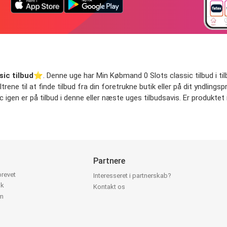
sic tilbud
⭐️. Denne uge har Min Købmand 0 Slots classic tilbud i tilbu
ene til at finde tilbud fra din foretrukne butik eller på dit yndlingspr
igen er på tilbud i denne eller næste uges tilbudsavis. Er produktet i
Partnere
brevet
Interesseret i partnerskab?
ok
Kontakt os
am