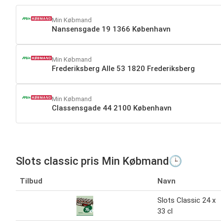
Min Købmand
Nansensgade 19 1366 København
Min Købmand
Frederiksberg Alle 53 1820 Frederiksberg
Min Købmand
Classensgade 44 2100 København
Slots classic pris Min Købmand🕒
Tilbud
Navn
Slots Classic 24 x
33 cl