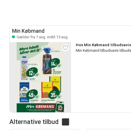
Min Købmand
Gælder fra 7 aug. indtil 13 aug.
Hos Min Købmand tilbudsavis 
Min Købmand tilbudsavis tilbud
Alternative tilbud