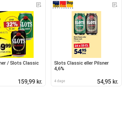
ner / Slots Classic
Slots Classic eller Pilsner
4,6%
159,99 kr.
54,95 kr.
4 dage