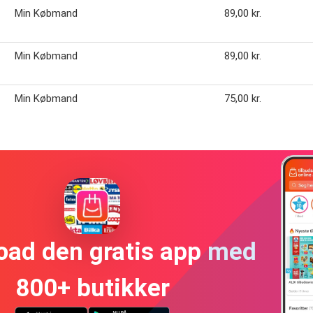
Min Købmand
89,00 kr.
Min Købmand
89,00 kr.
Min Købmand
75,00 kr.
oad den gratis app med
800+ butikker