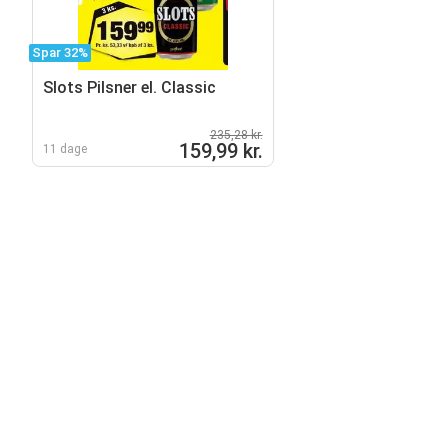
Spar 32%
Slots Pilsner el. Classic
235,28 kr.
159,99 kr.
11 dage