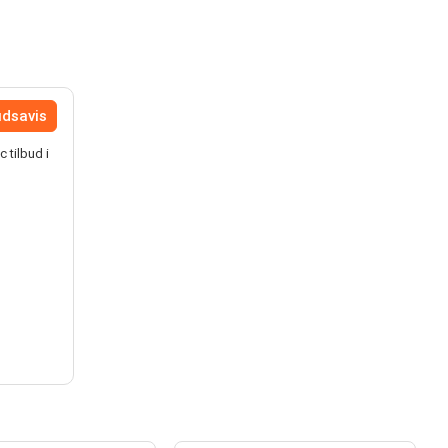
udsavis
 tilbud i