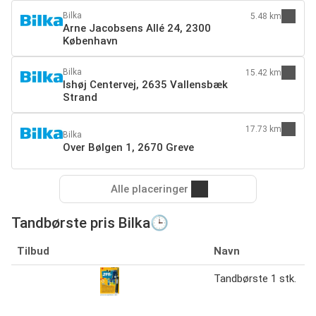
Bilka
5.48 km
Arne Jacobsens Allé 24, 2300
København
Bilka
15.42 km
Ishøj Centervej, 2635 Vallensbæk
Strand
17.73 km
Bilka
Over Bølgen 1, 2670 Greve
Alle placeringer
Tandbørste pris Bilka🕒
Tilbud
Navn
Tandbørste 1 stk.