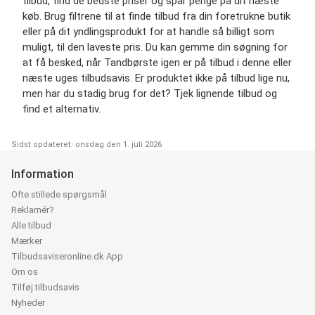
tilbud, find de bedste priser og spar penge på dit næste
køb. Brug filtrene til at finde tilbud fra din foretrukne butik
eller på dit yndlingsprodukt for at handle så billigt som
muligt, til den laveste pris. Du kan gemme din søgning for
at få besked, når Tandbørste igen er på tilbud i denne eller
næste uges tilbudsavis. Er produktet ikke på tilbud lige nu,
men har du stadig brug for det? Tjek lignende tilbud og
find et alternativ.
Sidst opdateret: onsdag den 1. juli 2026
Information
Ofte stillede spørgsmål
Reklamér?
Alle tilbud
Mærker
Tilbudsaviseronline.dk App
Om os
Tilføj tilbudsavis
Nyheder