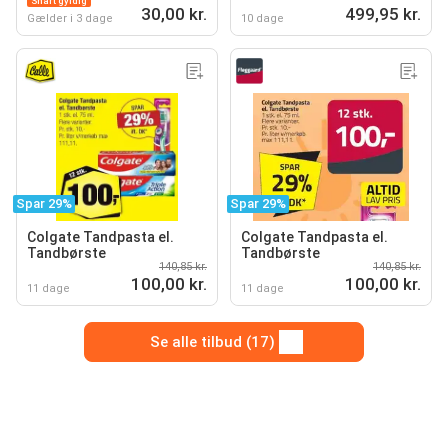
Snart gyldig
30,00 kr.
499,95 kr.
Gælder i 3 dage
10 dage
Spar 29%
Spar 29%
Colgate Tandpasta el.
Colgate Tandpasta el.
Tandbørste
Tandbørste
140,85 kr.
140,85 kr.
100,00 kr.
100,00 kr.
11 dage
11 dage
Se alle tilbud (17)