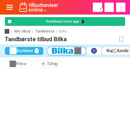
!
Download vores app 📲
Alle tilbud
Tandbørste
Bilka
Tandbørste tilbud Bilka
Butikker
1
Filtre
Tilføj