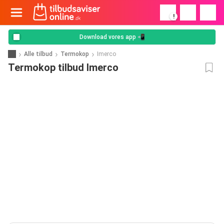
!
Download vores app 📲
Alle tilbud
Termokop
Imerco
Termokop tilbud Imerco