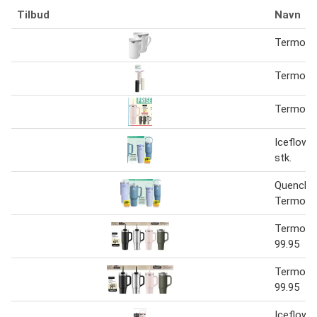
Tilbud
Navn
Termokop
Termokop
Termokop
Iceflow 
stk.
Quencher
Termokop
Termoko
99.95
Termoko
99.95
Iceflow 