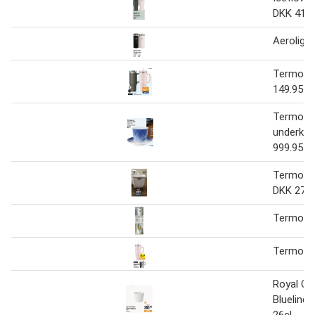
DKK 419.
Aeroligh
Termoko
149.95
Termoko
underkop
999.95
Termokop
DKK 279.
Termokop
Termoko
Royal C
Blueline